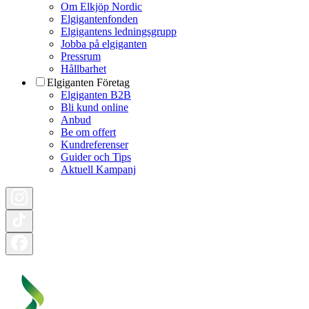
Om Elkjöp Nordic
Elgigantenfonden
Elgigantens ledningsgrupp
Jobba på elgiganten
Pressrum
Hållbarhet
Elgiganten Företag
Elgiganten B2B
Bli kund online
Anbud
Be om offert
Kundreferenser
Guider och Tips
Aktuell Kampanj