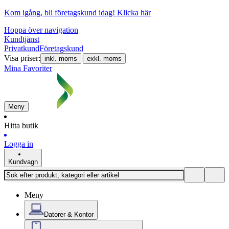
Kom igång, bli företagskund idag!
Klicka här
Hoppa över navigation
Kundtjänst
Privatkund
Företagskund
Visa priser:
|
inkl. moms
exkl. moms
Mina Favoriter
Meny
Hitta butik
Logga in
Kundvagn
Meny
Datorer & Kontor