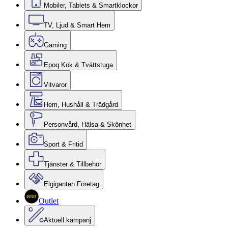
Mobiler, Tablets & Smartklockor
TV, Ljud & Smart Hem
Gaming
Epoq Kök & Tvättstuga
Vitvaror
Hem, Hushåll & Trädgård
Personvård, Hälsa & Skönhet
Sport & Fritid
Tjänster & Tillbehör
Elgiganten Företag
Outlet
Aktuell kampanj