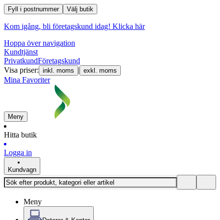
Fyll i postnummer
Välj butik
Kom igång, bli företagskund idag!
Klicka här
Hoppa över navigation
Kundtjänst
Privatkund
Företagskund
Visa priser:
|
inkl. moms
exkl. moms
Mina Favoriter
Meny
Hitta butik
Logga in
Kundvagn
Meny