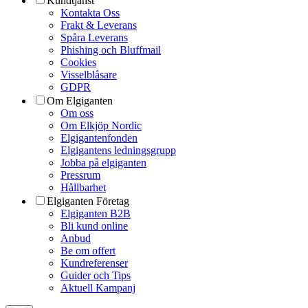
Kundtjänst
Kontakta Oss
Frakt & Leverans
Spåra Leverans
Phishing och Bluffmail
Cookies
Visselblåsare
GDPR
Om Elgiganten
Om oss
Om Elkjöp Nordic
Elgigantenfonden
Elgigantens ledningsgrupp
Jobba på elgiganten
Pressrum
Hållbarhet
Elgiganten Företag
Elgiganten B2B
Bli kund online
Anbud
Be om offert
Kundreferenser
Guider och Tips
Aktuell Kampanj