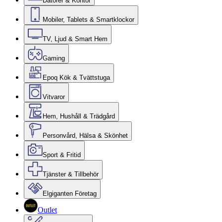
Datorer & Kontor
Mobiler, Tablets & Smartklockor
TV, Ljud & Smart Hem
Gaming
Epoq Kök & Tvättstuga
Vitvaror
Hem, Hushåll & Trädgård
Personvård, Hälsa & Skönhet
Sport & Fritid
Tjänster & Tillbehör
Elgiganten Företag
Outlet