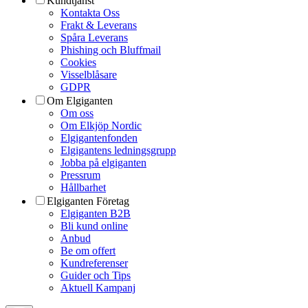
Kundtjänst
Kontakta Oss
Frakt & Leverans
Spåra Leverans
Phishing och Bluffmail
Cookies
Visselblåsare
GDPR
Om Elgiganten
Om oss
Om Elkjöp Nordic
Elgigantenfonden
Elgigantens ledningsgrupp
Jobba på elgiganten
Pressrum
Hållbarhet
Elgiganten Företag
Elgiganten B2B
Bli kund online
Anbud
Be om offert
Kundreferenser
Guider och Tips
Aktuell Kampanj