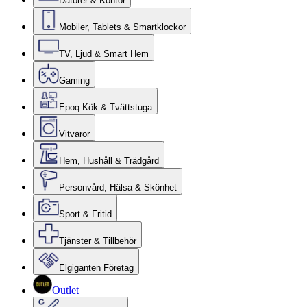
Datorer & Kontor
Mobiler, Tablets & Smartklockor
TV, Ljud & Smart Hem
Gaming
Epoq Kök & Tvättstuga
Vitvaror
Hem, Hushåll & Trädgård
Personvård, Hälsa & Skönhet
Sport & Fritid
Tjänster & Tillbehör
Elgiganten Företag
Outlet