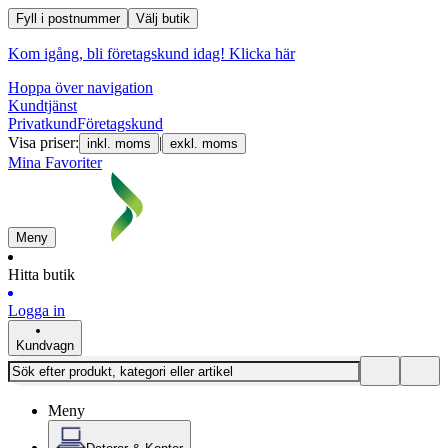
Fyll i postnummer
Välj butik
Kom igång, bli företagskund idag!
Klicka här
Hoppa över navigation
Kundtjänst
Privatkund
Företagskund
Visa priser:
|
inkl. moms
exkl. moms
Mina Favoriter
Meny
Hitta butik
Logga in
Kundvagn
Meny