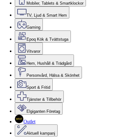
Mobiler, Tablets & Smartklockor
TV, Ljud & Smart Hem
Gaming
Epoq Kök & Tvättstuga
Vitvaror
Hem, Hushåll & Trädgård
Personvård, Hälsa & Skönhet
Sport & Fritid
Tjänster & Tillbehör
Elgiganten Företag
Outlet
Aktuell kampanj