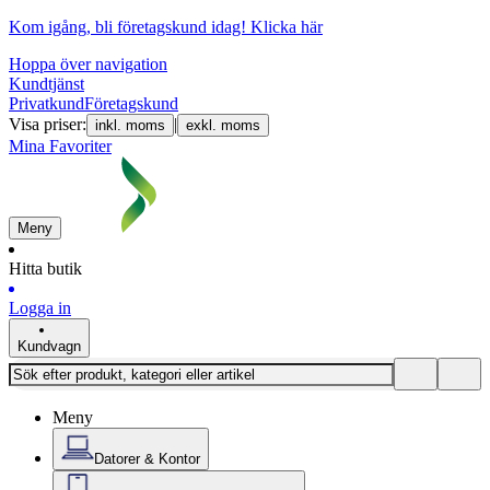
Kom igång, bli företagskund idag!
Klicka här
Hoppa över navigation
Kundtjänst
Privatkund
Företagskund
Visa priser:
|
inkl. moms
exkl. moms
Mina Favoriter
Meny
Hitta butik
Logga in
Kundvagn
Meny
Datorer & Kontor