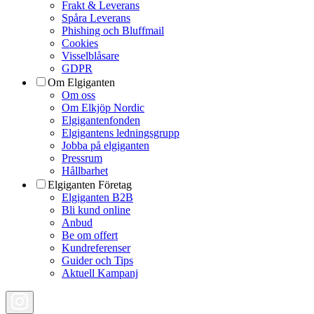
Frakt & Leverans
Spåra Leverans
Phishing och Bluffmail
Cookies
Visselblåsare
GDPR
Om Elgiganten
Om oss
Om Elkjöp Nordic
Elgigantenfonden
Elgigantens ledningsgrupp
Jobba på elgiganten
Pressrum
Hållbarhet
Elgiganten Företag
Elgiganten B2B
Bli kund online
Anbud
Be om offert
Kundreferenser
Guider och Tips
Aktuell Kampanj