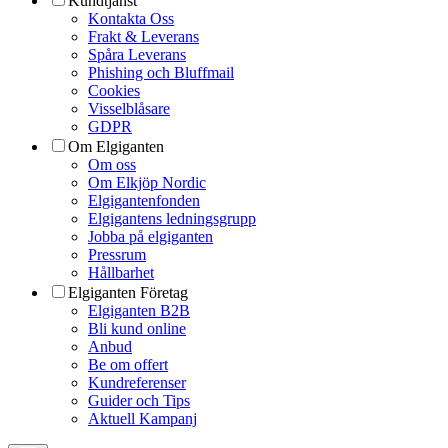
Kundtjänst
Kontakta Oss
Frakt & Leverans
Spåra Leverans
Phishing och Bluffmail
Cookies
Visselblåsare
GDPR
Om Elgiganten
Om oss
Om Elkjöp Nordic
Elgigantenfonden
Elgigantens ledningsgrupp
Jobba på elgiganten
Pressrum
Hållbarhet
Elgiganten Företag
Elgiganten B2B
Bli kund online
Anbud
Be om offert
Kundreferenser
Guider och Tips
Aktuell Kampanj