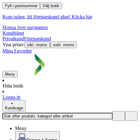
Fyll i postnummer
Välj butik
Kom igång, bli företagskund idag!
Klicka här
Hoppa över navigation
Kundtjänst
Privatkund
Företagskund
Visa priser:
|
inkl. moms
exkl. moms
Mina Favoriter
Meny
Hitta butik
Logga in
Kundvagn
Meny