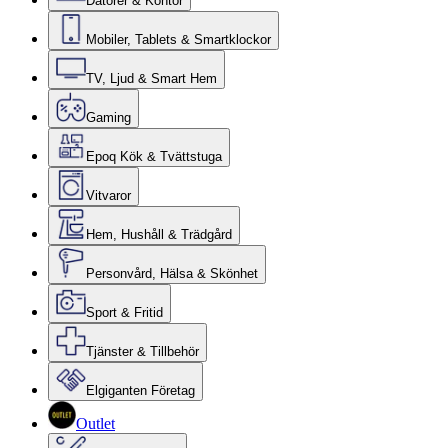
Datorer & Kontor
Mobiler, Tablets & Smartklockor
TV, Ljud & Smart Hem
Gaming
Epoq Kök & Tvättstuga
Vitvaror
Hem, Hushåll & Trädgård
Personvård, Hälsa & Skönhet
Sport & Fritid
Tjänster & Tillbehör
Elgiganten Företag
Outlet