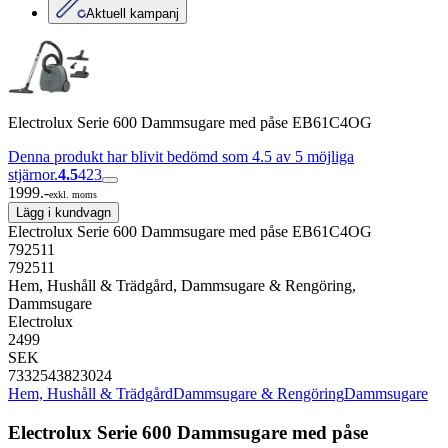
Aktuell kampanj
Electrolux Serie 600 Dammsugare med påse EB61C4OG
Denna produkt har blivit bedömd som 4.5 av 5 möjliga
stjärnor.
4.5
423
1999.-
exkl. moms
Lägg i kundvagn
Electrolux Serie 600 Dammsugare med påse EB61C4OG
792511
792511
Hem, Hushåll & Trädgård, Dammsugare & Rengöring,
Dammsugare
Electrolux
2499
SEK
7332543823024
Hem, Hushåll & Trädgård
Dammsugare & Rengöring
Dammsugare
Electrolux Serie 600 Dammsugare med påse