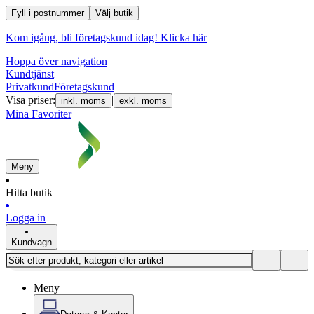
Fyll i postnummer
Välj butik
Kom igång, bli företagskund idag!
Klicka här
Hoppa över navigation
Kundtjänst
Privatkund
Företagskund
Visa priser:
|
inkl. moms
exkl. moms
Mina Favoriter
Meny
Hitta butik
Logga in
Kundvagn
Meny