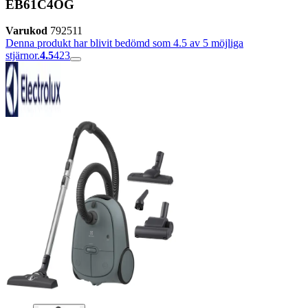
EB61C4OG
Varukod
792511
Denna produkt har blivit bedömd som 4.5 av 5 möjliga
stjärnor.
4.5
423