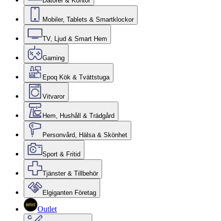
Datorer & Kontor
Mobiler, Tablets & Smartklockor
TV, Ljud & Smart Hem
Gaming
Epoq Kök & Tvättstuga
Vitvaror
Hem, Hushåll & Trädgård
Personvård, Hälsa & Skönhet
Sport & Fritid
Tjänster & Tillbehör
Elgiganten Företag
Outlet