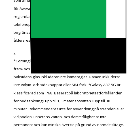
som tillhandahålls av Intelligence-funktioner. *Tillgängligheten
för Awesome Intelligence-funktioner kan variera beroende på
region/land, OS/One UI-version, enhetsmodell och
telefonoperatör. *Awesome Intelligence-tjänster kan vara
begränsade för minderåriga i vissa regioner med
åldersrestriktioner för AI-användning.
2
*Corning® Gorilla® Glass Victus®+ appliceras på enhetens
fram- och baksida. *Corning® Gorilla® Glass Victus®+
baksidans glas inkluderar inte kameraglas. Ramen inkluderar
inte volym- och sidoknappar eller SIM-fack. *Galaxy A37 5G är
klassificerad som IP68. Baserat på laboratorietestförhållanden
för nedsänkning i upp till 1,5 meter sötvatten i upp till 30
minuter. Rekommenderas inte för användning på stranden eller
vid poolen. Enhetens vatten- och dammtålighet är inte
permanent och kan minska över tid på grund av normalt slitage.