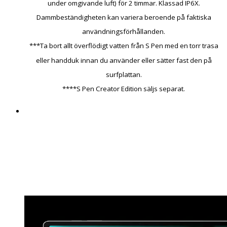
under omgivande luft) för 2 timmar. Klassad IP6X.
Dammbeständigheten kan variera beroende på faktiska
användningsförhållanden.
***Ta bort allt överflödigt vatten från S Pen med en torr trasa
eller handduk innan du använder eller sätter fast den på
surfplattan.
****S Pen Creator Edition säljs separat.
Nyansrikt och livfullt - en
spektakulär tittarupplevelse
Allt blir verklighetstroget på den högupplösta 12,4-
tums eller 10,9-tumsskärmen. Detaljerna är skarpa
och tydliga med livfulla färger tack vare DCI-P3-
färgomfånget och förbättrad ljusstyrka.