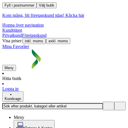
Fyll i postnummer
Välj butik
Kom igång, bli företagskund idag!
Klicka här
Hoppa över navigation
Kundtjänst
Privatkund
Företagskund
Visa priser:
|
inkl. moms
exkl. moms
Mina Favoriter
Meny
Hitta butik
Logga in
Kundvagn
Meny