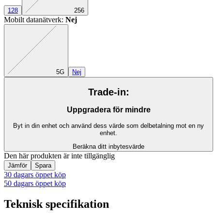
128
256
Mobilt datanätverk
:
Nej
Exakt kombination saknas
5G
Nej
Trade-in:
Uppgradera för mindre
Byt in din enhet och använd dess värde som delbetalning mot en ny
enhet.
Beräkna ditt inbytesvärde
Den här produkten är inte tillgänglig
Jämför
Spara
30 dagars öppet köp
50 dagars öppet köp
Teknisk specifikation