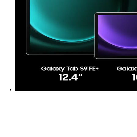
*Mätt diagonalt är Samsung Galaxy Tab S9 FE:s skärmstorlek
10,9" i hela rektangeln och 10,8" för de rundade hörnen.
Samsung Galaxy Tab S9 FE+s skärmstorlek är 12,4” i hela
rektangeln och 12,4” för de rundade hörnen. Den faktiska
visningsytan är mindre på grund av de rundade hörnen och