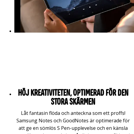
*Skärmen som används i Samsung Galaxy Tab S9 FE och Tab S9
FE+ har fått "Low Blue Light"-certifieringen från SGS baserat på
dess förmåga att minska en del av det blå ljusemissionen från
skärmen. Mer information om denna certifiering finns på
www.sgs.com/performance.
**Certifieringen för lågt blått ljus är under 9,9 % (test från SGS).
Höj kreativiteten, optimerad för den
stora skärmen
Låt fantasin flöda och anteckna som ett proffs!
Samsung Notes och GoodNotes är optimerade för
att ge en sömlös S Pen-upplevelse och en känsla