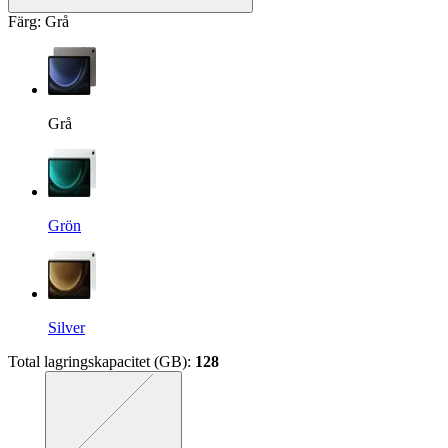
Färg
:
Grå
Grå
Grön
Silver
Total lagringskapacitet (GB)
:
128
Exakt kombination saknas