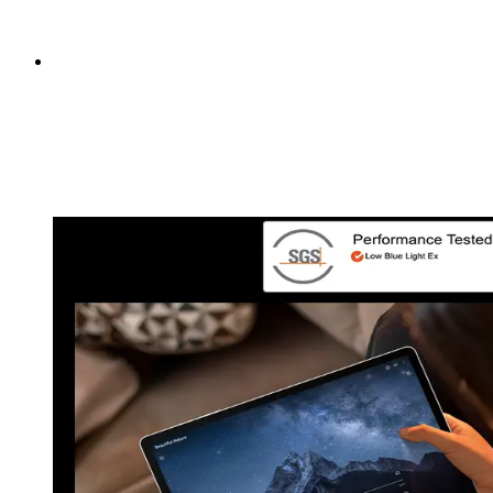
kamerahålet.
Bekväm tittarupplevelse - för dig och
dina nära och kära
Se, skapa och gamea så länge du vill. Det blå ljuset
från skärmen är minskat för att skydda din syn - och
ge dig en bekväm tittarupplevelse.