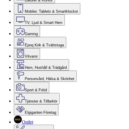
Datorer & Kontor
Mobiler, Tablets & Smartklockor
TV, Ljud & Smart Hem
Gaming
Epoq Kök & Tvättstuga
Vitvaror
Hem, Hushåll & Trädgård
Personvård, Hälsa & Skönhet
Sport & Fritid
Tjänster & Tillbehör
Elgiganten Företag
Outlet