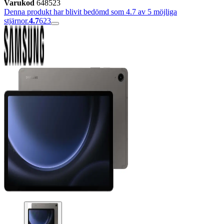
Varukod
648523
Denna produkt har blivit bedömd som 4.7 av 5 möjliga
stjärnor.
4.7
623