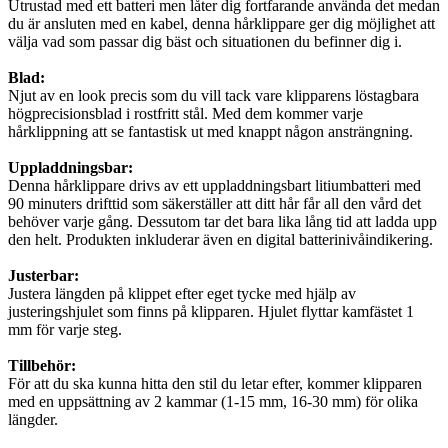
Utrustad med ett batteri men låter dig fortfarande använda det medan
du är ansluten med en kabel, denna hårklippare ger dig möjlighet att
välja vad som passar dig bäst och situationen du befinner dig i.
Blad:
Njut av en look precis som du vill tack vare klipparens löstagbara
högprecisionsblad i rostfritt stål. Med dem kommer varje
hårklippning att se fantastisk ut med knappt någon ansträngning.
Uppladdningsbar:
Denna hårklippare drivs av ett uppladdningsbart litiumbatteri med
90 minuters drifttid som säkerställer att ditt hår får all den vård det
behöver varje gång. Dessutom tar det bara lika lång tid att ladda upp
den helt. Produkten inkluderar även en digital batterinivåindikering.
Justerbar:
Justera längden på klippet efter eget tycke med hjälp av
justeringshjulet som finns på klipparen. Hjulet flyttar kamfästet 1
mm för varje steg.
Tillbehör:
För att du ska kunna hitta den stil du letar efter, kommer klipparen
med en uppsättning av 2 kammar (1-15 mm, 16-30 mm) för olika
längder.