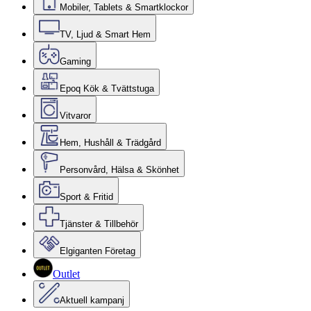
Mobiler, Tablets & Smartklockor
TV, Ljud & Smart Hem
Gaming
Epoq Kök & Tvättstuga
Vitvaror
Hem, Hushåll & Trädgård
Personvård, Hälsa & Skönhet
Sport & Fritid
Tjänster & Tillbehör
Elgiganten Företag
Outlet
Aktuell kampanj