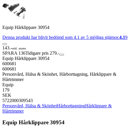
Equip Hårklippare 30954
Denna produkt har blivit bedömd som 4.1 av 5 möjliga stjärnor.
4.1
9
143.-
exkl. moms
SPARA 136
Tidigare pris 279.-
Equip Hårklippare 30954
600681
600681
Personvård, Hälsa & Skönhet, Hårborttagning, Hårklippare &
Hårtrimmer
Equip
179
SEK
5722000309543
Personvård, Hälsa & Skönhet
Hårborttagning
Hårklippare &
Hårtrimmer
Equip Hårklippare 30954