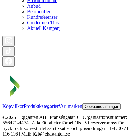
Bli kund online
Anbud
Be om offert
Kundreferenser
Guider och Tips
Aktuell Kampanj
Köpvillkor
Produktkategorier
Varumärken
Cookieinställningar
©2026 Elgiganten AB | Franzéngatan 6 | Organisationsnummer:
556471-4474 | Alla rättigheter förbehålls | Vi reserverar oss för
tryck- och korrekturfel samt skatte- och prisändringar | Tel : 0771
116 116 | Mail: b2b@elgiganten.se