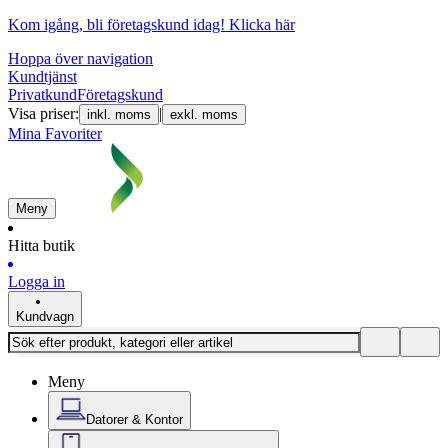
Kom igång, bli företagskund idag!
Klicka här
Hoppa över navigation
Kundtjänst
Privatkund
Företagskund
Visa priser:
|
inkl. moms
exkl. moms
Mina Favoriter
Meny
Hitta butik
Logga in
Kundvagn
Meny
Datorer & Kontor