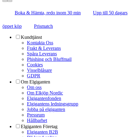
Boka & Hämta, redo inom 30 min
Upp till 50 dagars
öppet köp
Prismatch
Kundtjänst
Kontakta Oss
Frakt & Leverans
Spåra Leverans
Phishing och Bluffmail
Cookies
Visselblåsare
GDPR
Om Elgiganten
Om oss
Om Elkjöp Nordic
Elgigantenfonden
Elgigantens ledningsgrupp
Jobba på elgiganten
Pressrum
Hållbarhet
Elgiganten Företag
Elgiganten B2B