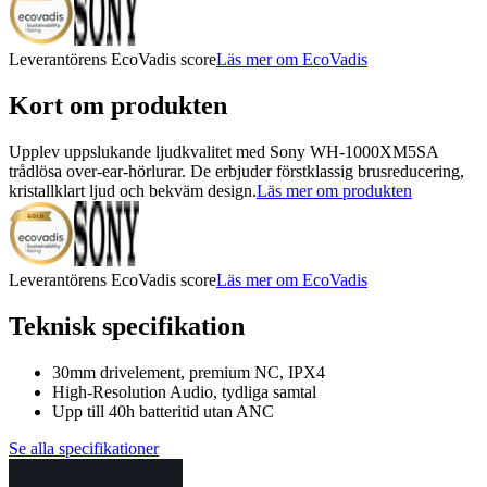
Leverantörens EcoVadis score
Läs mer om EcoVadis
Kort om produkten
Upplev uppslukande ljudkvalitet med Sony WH-1000XM5SA
trådlösa over-ear-hörlurar. De erbjuder förstklassig brusreducering,
kristallklart ljud och bekväm design.
Läs mer om produkten
Leverantörens EcoVadis score
Läs mer om EcoVadis
Teknisk specifikation
30mm drivelement, premium NC, IPX4
High-Resolution Audio, tydliga samtal
Upp till 40h batteritid utan ANC
Se alla specifikationer