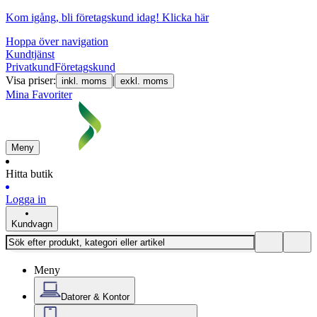
Kom igång, bli företagskund idag!
Klicka här
Hoppa över navigation
Kundtjänst
Privatkund
Företagskund
Visa priser:
|
inkl. moms
exkl. moms
Mina Favoriter
Meny
Hitta butik
Logga in
Kundvagn
Meny
Datorer & Kontor