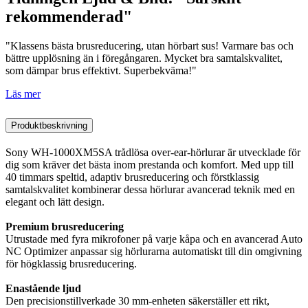
rekommenderad"
"Klassens bästa brusreducering, utan hörbart sus! Varmare bas och
bättre upplösning än i föregångaren. Mycket bra samtalskvalitet,
som dämpar brus effektivt. Superbekväma!"
Läs mer
Produktbeskrivning
Sony WH-1000XM5SA trådlösa over-ear-hörlurar är utvecklade för
dig som kräver det bästa inom prestanda och komfort. Med upp till
40 timmars speltid, adaptiv brusreducering och förstklassig
samtalskvalitet kombinerar dessa hörlurar avancerad teknik med en
elegant och lätt design.
Premium brusreducering
Utrustade med fyra mikrofoner på varje kåpa och en avancerad Auto
NC Optimizer anpassar sig hörlurarna automatiskt till din omgivning
för högklassig brusreducering.
Enastående ljud
Den precisionstillverkade 30 mm-enheten säkerställer ett rikt,