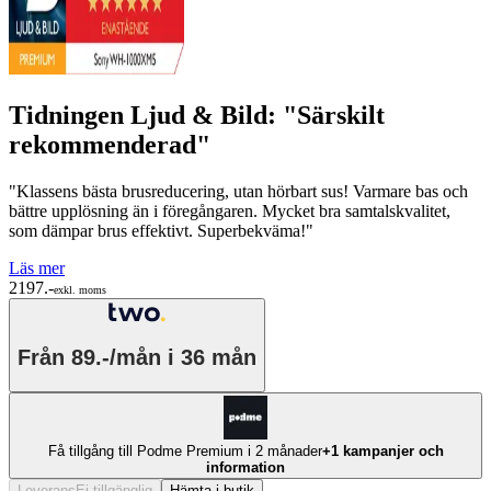
Tidningen Ljud & Bild: "Särskilt
rekommenderad"
"Klassens bästa brusreducering, utan hörbart sus! Varmare bas och
bättre upplösning än i föregångaren. Mycket bra samtalskvalitet,
som dämpar brus effektivt. Superbekväma!"
Läs mer
2197.-
exkl. moms
Från
89.-/mån
i 36 mån
Få tillgång till Podme Premium i 2 månader
+1 kampanjer och
information
Leverans
Ej tillgänglig
Hämta i butik