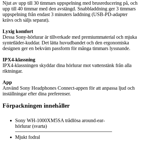
Njut av upp till 30 timmars uppspelning med brusreducering på, och
upp till 40 timmar med den avstängd. Snabbladdning ger 3 timmars
uppspelning från endast 3 minuters laddning (USB-PD-adapter
krävs och säljs separat).
Lyxig komfort
Dessa Sony-hörlurar är tillverkade med premiummaterial och mjuka
syntetläder-kuddar. Det lätta huvudbandet och den ergonomiska
designen ger en bekväm passform för många timmars lyssnande.
IPX4-klassning
IPX4-klassningen skyddar dina hörlurar mot vattenstänk från alla
riktningar.
App
Använd Sony Headphones Connect-appen för att anpassa ljud och
inställningar efter dina preferenser.
Förpackningen innehåller
Sony WH-1000XM5SA trådlösa around-ear-
hörlurar (svarta)
Mjukt fodral