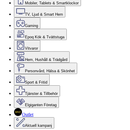
Mobiler, Tablets & Smartklockor
TV, Ljud & Smart Hem
Gaming
Epoq Kök & Tvättstuga
Vitvaror
Hem, Hushåll & Trädgård
Personvård, Hälsa & Skönhet
Sport & Fritid
Tjänster & Tillbehör
Elgiganten Företag
Outlet
Aktuell kampanj