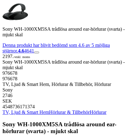
Sony WH-1000XM5SA trådlösa around ear-hörlurar (svarta) -
mjukt skal
Denna produkt har blivit bedömd som 4.6 av 5 möjliga
stjärnor.
4.6
4641
2197.-
exkl. moms
Sony WH-1000XM5SA trådlösa around ear-hörlurar (svarta) -
mjukt skal
976678
976678
TV, Ljud & Smart Hem, Hörlurar & Tillbehör, Hörlurar
Sony
2746
SEK
4548736171374
TV, Ljud & Smart Hem
Hörlurar & Tillbehör
Hörlurar
Sony WH-1000XM5SA trådlösa around ear-
hörlurar (svarta) - mjukt skal