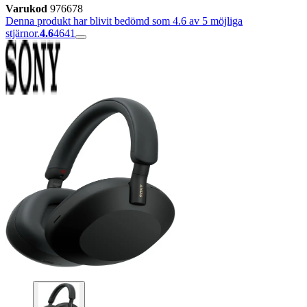
Varukod
976678
Denna produkt har blivit bedömd som 4.6 av 5 möjliga
stjärnor.
4.6
4641