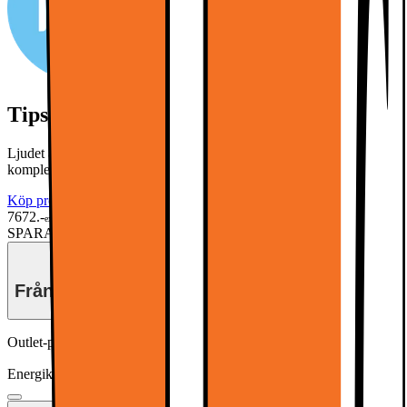
Tips: Köp till en soundbar
Ljudet är halva upplevelsen! Klicka på "köp produkterna" för att
komplettera din TV med en passande soundbar.
Köp produkterna
7672.-
exkl. moms
SPARA 7520
Tidigare pris 15192.-
Från
310.-/mån
i 36 mån
Outlet-pris
Från 5370.-
Energiklass
Produktinformationsblad