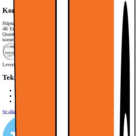
Kort om produkten
Häpna när dina bilderna kommer till liv med Samsung 65” QN1EF
4K Edge MiniLED Smart TV. Med Neo Quantum Dot och
Quantum Matrix Technologies, bra ljud och många spelfunktioner
kommer denna TV inte att göra dig besviken.
Läs mer om produkten
Leverantörens EcoVadis score
Läs mer om EcoVadis
Teknisk specifikation
144Hz, 4x HDMI, HDMI eArc
4K AI Upscaling, AI Processor, HDR
Smart TV, Mini LED, Art Store
Se alla specifikationer