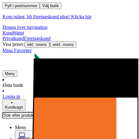
Fyll i postnummer
Välj butik
Kom igång, bli företagskund idag!
Klicka här
Hoppa över navigation
Kundtjänst
Privatkund
Företagskund
Visa priser:
|
inkl. moms
exkl. moms
Mina Favoriter
Meny
Hitta butik
Logga in
Kundvagn
Meny