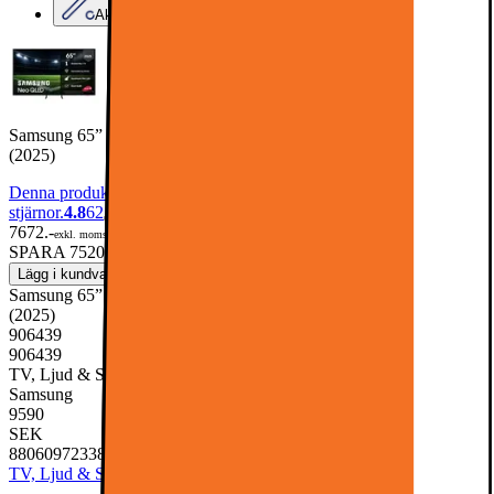
Aktuell kampanj
Samsung 65” QN1EF Neo QLED 4K Edge MiniLED Smart TV
(2025)
Denna produkt har blivit bedömd som 4.8 av 5 möjliga
stjärnor.
4.8
62
7672.-
exkl. moms
SPARA 7520
Tidigare pris 15192.-
Lägg i kundvagn
Samsung 65” QN1EF Neo QLED 4K Edge MiniLED Smart TV
(2025)
906439
906439
TV, Ljud & Smart Hem, TV & Tillbehör, TV
Samsung
9590
SEK
8806097233848
TV, Ljud & Smart Hem
TV & Tillbehör
TV