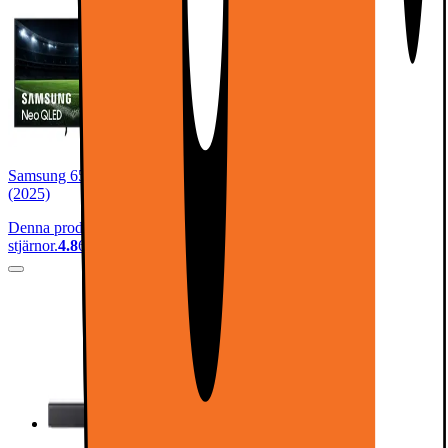
Samsung 65” QN1EF Neo QLED 4K Edge MiniLED Smart TV
(2025)
Denna produkt har blivit bedömd som 4.8 av 5 möjliga
stjärnor.
4.8
62