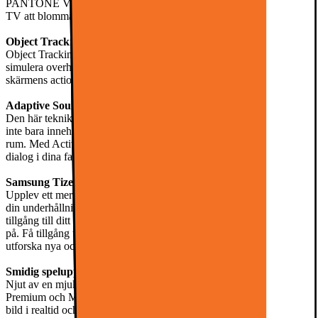
PANTONE Validated-certifiering kommer varje ögonblick på din
TV att blomma ut med rika, levande och dynamiska färger.
Object Tracking Sound Lite
Object Tracking Sound Lite använder TV:ns högtalare för att
simulera overheadljud, vilket resulterar i virtuellt 3D-ljud som följer
skärmens action och får dig att känna att du stod mitt i alltihop.
Adaptive Sound+ med Active Voice Amplifier
Den här tekniken använder AI för att anpassa det utgående ljudet till
inte bara innehållet du tittar på utan även till bakgrundsljud i ditt
rum. Med Active Voice Amplifier missar du aldrig en enda rad av
dialog i dina favoritfilmer.
Samsung Tizen OS
Upplev ett mer intelligent och integrerat system med Tizen och ha all
din underhållning på ett ställe. Tizen är designad för att ge dig enkel
tillgång till ditt favoritinnehåll så snart din Samsung Smart TV slås
på. Få tillgång till filmer, serier, sociala medier eller ladda ner och
utforska nya och spännande appar.
Smidig spelupplevelse
Njut av en mjuk upplevelse utan suddighet med AMD FreeSync
Premium och Motion Xcelerator-teknik som optimerar flytet i varje
bild i realtid och tillåter upp till 144Hz uppdateringsfrekvens. Med