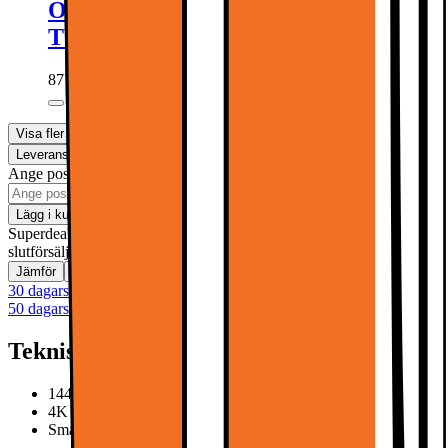
One For All vridbart väggfäste för
TV WM4459
877.-
1032.-
Visa fler
Leverans
Hämta i butik
Ange postnummer för leveransinformation
Lägg i kundvagn
Superdeal! Gäller t.o.m. söndag 9 augusti. med reservation för
slutförsäljning
Jämför
Spara
30 dagars öppet köp
50 dagars öppet köp
Teknisk specifikation
144Hz, 4x HDMI, HDMI eArc
4K AI Upscaling, AI Processor, HDR
Smart TV, Mini LED, Art Store