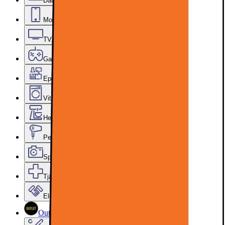
Datorer & Kontor
Mobiler, Tablets & Smartklockor
TV, Ljud & Smart Hem
Gaming
Epoq Kök & Tvättstuga
Vitvaror
Hem, Hushåll & Trädgård
Personvård, Hälsa & Skönhet
Sport & Fritid
Tjänster & Tillbehör
Elgiganten Företag
Outlet