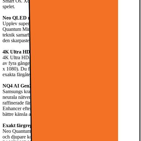
Smart Os. Xcelerator 144Hz andra funktioner jälper dig att vinna i
spelet.
Neo QLED med Quantum Matrix Technology Slim
Upplev superfokuserat ljus och episk svärta med Samsungs ultrafina
Quantum Mini LEDs för bättre bildprecision. Denna innovativa
teknik samarbetar med den kraftfulla AI-processorn för att leverera
den skarpaste 4K-visningen hittills.
4K Ultra HD-upplösning
4K Ultra HD-upplösning öppnar en helt ny värld av tv-tittande. Njut
av fyra gånger fler pixlar (3840 x 2160) jämfört med Full HD (1920
x 1080). Du får den bästa rörelseskärpan, kontrasten och mest
exakta färgåtergivningen.
NQ4 AI Gen2-processor
Samsungs kraftfulla NQ4 AI Gen2-processor använder 20 AI-
neurala nätverk för att uppskala innehåll till 4K för skarp detalj,
raffinerade färger och kontrast till omgivningen. Real Depth
Enhancer efterliknar det mänskliga ögats funktion för att skapa en
bättre känsla av djup.
Exakt färgrepresentation med Neo Quantum HDR
Neo Quantum HDR-tekniken ger ännu mer exakt färgrepresentation
och djupare kontrast än sin föregångare. Med Color Booster Pro och