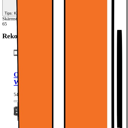
Tips: Köp till en soundbar
Skärmstorlek (tum)
:
65
65
Rekommenderade tillbehör:
One For All väggfäste för TV
WM4619
543.-
639.-