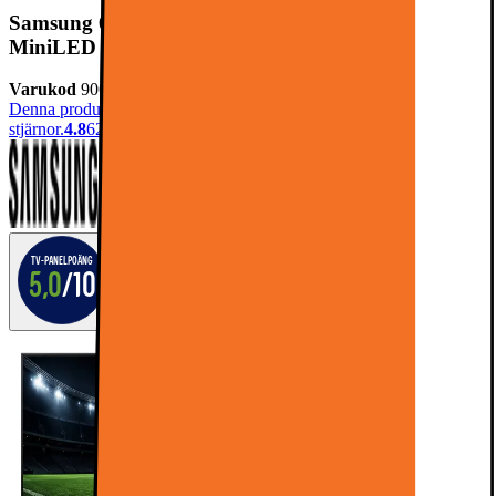
Samsung 65” QN1EF Neo QLED 4K Edge
MiniLED Smart TV (2025)
Varukod
906439
Denna produkt har blivit bedömd som 4.8 av 5 möjliga
stjärnor.
4.8
62
TV-panelpoäng
5,0
/10