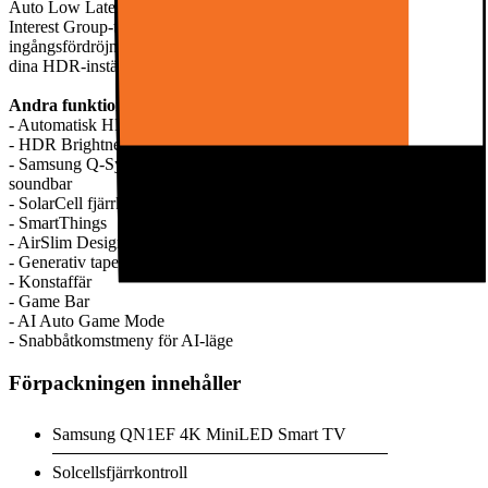
Auto Low Latency Mode, Variable Refresh Rate och HDR Gaming
Interest Group-tonmappning som minskar din TV:s
ingångsfördröjning, ökar känsligheten för kontrollerna och optimerar
dina HDR-inställningar medan du spelar.
Andra funktioner:
- Automatisk HDR-remastering
- HDR Brightness Optimizer
- Samsung Q-Symphony för synkroniserat ljud med Samsungs
soundbar
- SolarCell fjärrkontroll
- SmartThings
- AirSlim Design
- Generativ tapet
- Konstaffär
- Game Bar
- AI Auto Game Mode
- Snabbåtkomstmeny för AI-läge
Förpackningen innehåller
Samsung QN1EF 4K MiniLED Smart TV
Solcellsfjärrkontroll