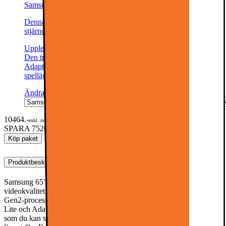
Samsung 2.1ch HW-B460F soundbar (svart)
Denna produkt har blivit bedömd som 4.4 av 5 möjliga
stjärnor.
4.4
47
Upplev fylligt ljud med Samsung 2.1ch HW-B460F soundbar.
Den trådlösa subwoofern med Bass Boost, Dolby Audio och
Adaptive Sound levererar ett rikt och precist ljud medan
spelläget förhöjer din gamingupplevelse.
Ändra
10464.-
exkl. moms
SPARA 7520
Tidigare pris 17984.-
Köp paket
Produktbeskrivning
Samsung 65" QN1EF 4K Edge MiniLED Smart TV levererar hög
videokvalitet med Quantum Matrix Technology Slim, NQ4 AI
Gen2-processor och Neo Quantum HDR. Object Tracking Sound
Lite och Adaptive Sound+ levererar ett rikt surroundljud samtidigt
som du kan streama vilket innehåll som helst på nätet med Tizen