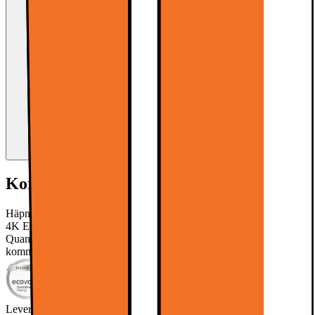
Kort om produkten
Häpna när dina bilderna kommer till liv med Samsung 65” QN1EF
4K Edge MiniLED Smart TV. Med Neo Quantum Dot och
Quantum Matrix Technologies, bra ljud och många spelfunktioner
kommer denna TV inte att göra dig besviken.
Läs mer om produkten
Leverantörens EcoVadis score
Läs mer om EcoVadis