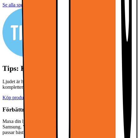
Se alla specifikationer
Tips: Köp till en soundbar
Ljudet är halva upplevelsen! Klicka på "köp produkterna" för att
komplettera din TV med en passande soundbar.
Köp produkterna
Förbättra ljudupplevelsen!
Maxa din ljudupplevelse med en matchande soundbar från
Samsung. Välj bland våra olika modeller och hitta den lösning som
passar bäst för dig.