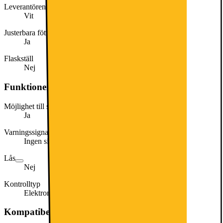
Leverantörens färgnamn
Vit
Justerbara fötter
Ja
Flaskställ
Nej
Funktioner och egenskaper
Möjlighet till snabbnedkylning
Ja
Varningssignal / Tekniskt fel
Ingen signal
Lås
Nej
Kontrolltyp
Elektronisk
Kompatibel med