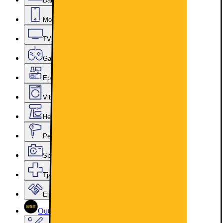
Datorer & Kontor
Mobiler, Tablets & Smartklockor
TV, Ljud & Smart Hem
Gaming
Epoq Kök & Tvättstuga
Vitvaror
Hem, Hushåll & Trädgård
Personvård, Hälsa & Skönhet
Sport & Fritid
Tjänster & Tillbehör
Elgiganten Företag
Outlet