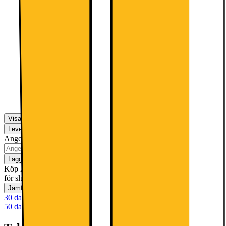
Installation av kylskåp (gäller EJ
side-by-side)
599.-
Detta ingår:
Visa fler
Leverans
Hämta i butik
Ej tillgänglig
Ange postnummer för leveransinformation
Lägg i kundvagn
Köp 2 spara 20%! Gäller t.o.m. söndag 9 augusti med reservation
för slutförsäljning
Jämför
Spara
30 dagars öppet köp
50 dagars öppet köp