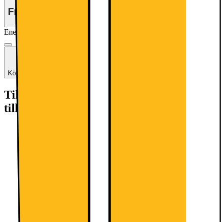
Från
194.-/mån
i 36 mån
Energiklass
Produktinformationsblad
Köp 2 eller fler- få 20% rabatt!
Tillgängliga tjänster: (fraktkostnad kan
tillkomma)
Retur av gammal produkt (elavfall)
279.-
Detta ingår: