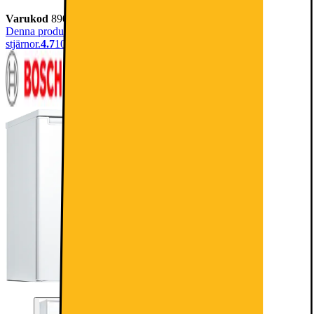
Varukod
890277
Denna produkt har blivit bedömd som 4.7 av 5 möjliga
stjärnor.
4.7
1094