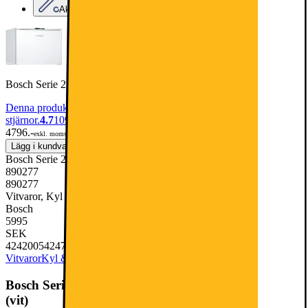
Aktuell kampanj
Bosch Serie 2 Kylskåp med frysfack KTL15NWEB (vit)
Denna produkt har blivit bedömd som 4.7 av 5 möjliga
stjärnor.
4.7
1094
4796.-
exkl. moms
Lägg i kundvagn
Bosch Serie 2 Kylskåp med frysfack KTL15NWEB (vit)
890277
890277
Vitvaror, Kyl & Frys, Kylskåp
Bosch
5995
SEK
4242005424795
Vitvaror
Kyl & Frys
Kylskåp
Bosch Serie 2 Kylskåp med frysfack KTL15NWEB
(vit)