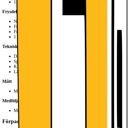
1 stora dörrhyllor, 2 små dörrhyllor
Frysdel
Nettovolym frys: 14 l
Fryskapacitet (24h): 5 kg
Förvaringstid vid strömavbrott: 9 t
1 hylla med lucka
Teknisk information
Dörrhängning höger, omhängbar
Spänning: 220 - 240 V
Klimatklass: SN-ST
Längd på elsladd:200 cm
Mått
Mått: H 85 x B 56 x D 58 cm
Medföljande tillbehör
Medföljande tillbehör: Äggfack
Förpackningen innehåller