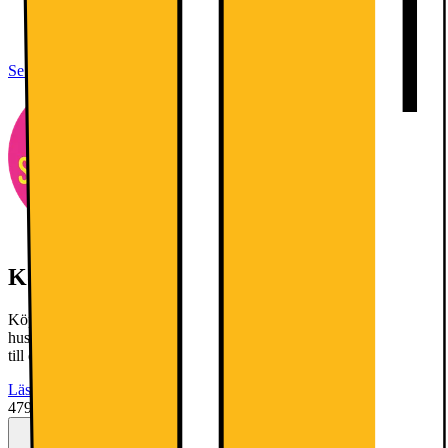
Nettovolym: 106/14 l
Superkylning: Snabbare kylning av maten som nyss ställts in i
kylen, för att skydda maten som redan är kall.
Se alla specifikationer
Köp 2 eller fler- få 20% rabatt!
Köp 2 eller fler- få 20% rabatt! Gäller utvalda vitvaror och
hushållsprodukter från AEG, Bosch, Electrolux och Siemens fram
till och med 9 augusti 2026.
Läs mer
4796.-
exkl. moms