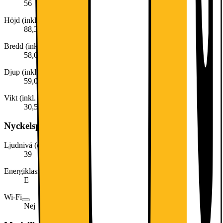
56
Höjd (inkl. emballage)
88,3 cm
Bredd (inkl. emballage)
58,0 cm
Djup (inkl. emballage)
59,0 cm
Vikt (inkl. emballage)
30,5 kg
Nyckelspecifikation
Ljudnivå (dB)
39
Energiklass
E
Wi-Fi
Nej