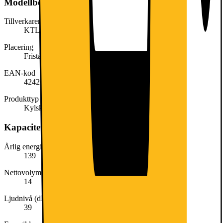
Modellbeskrivning
Tillverkarens artikelnummer
KTL15NWEB
Placering
Fristående
EAN-kod
4242005424795
Produkttyp
Kylskåp
Kapacitet, förbrukning och strömförsörjning
Årlig energiförbrukning (kWh/år)
139
Nettovolym frys (liter)
14
Ljudnivå (dB)
39