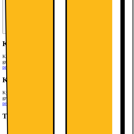
Kort om produkten
Kylskåp med MultiBox, vars räfflade botten skyddar frukt och
grönsaker från kondens och håller den färsk längre.
Läs mer om
produkten
Kort om produkten
Kylskåp med MultiBox, vars räfflade botten skyddar frukt och
grönsaker från kondens och håller den färsk längre.
Läs mer om
produkten
Teknisk specifikation
H: 85cm, B:56cm, D:58cm