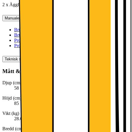
2 x Äggfack
Manualer, Nedladdningar, Reklamation & Support
Bruksanvisning 1 (engelska)
[
pdf
]
Bruksanvisning 2 (svenska)
[
pdf
]
Produktinformation(engelska)
[
pdf
]
Produktinformation (svenska)
[
pdf
]
Teknisk specifikation
Mått & vikt
Djup (cm)
58
Höjd (cm)
85
Vikt (kg)
28.6
Bredd (cm)