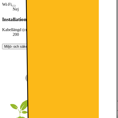
Wi-Fi
Nej
Installationsmått
Kabellängd (cm)
200
Miljö- och säkerhetsinformation