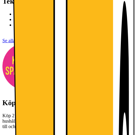
Teknisk specifikation
H: 85cm, B:56cm, D:58cm
Nettovolym: 106/14 l
Superkylning: Snabbare kylning av maten som nyss ställts in i
kylen, för att skydda maten som redan är kall.
Se alla specifikationer
Köp 2 eller fler- få 20% rabatt!
Köp 2 eller fler- få 20% rabatt! Gäller utvalda vitvaror och
hushållsprodukter från AEG, Bosch, Electrolux och Siemens fram
till och med 9 augusti 2026.