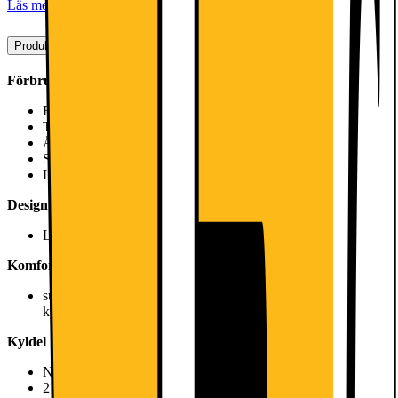
Läs mer
Produktbeskrivning
Förbrukning
Energiklass: E
Total volume : 120 l
Årlig energiförbrukning: 139
Snabbfrysning: SuperFreeze
Ljudnivå: Ljudeffekt: 39 dB
Design
LED-belysning i kyldelen
Komfort och säkerhet
superCooling-teknik med automatisk återställning, extra snabb
kylning av matvaror
Kyldel
Nettovolym kyl: 106 l
2 hyllor av säkerhetsglas, varav 1 flyttbara