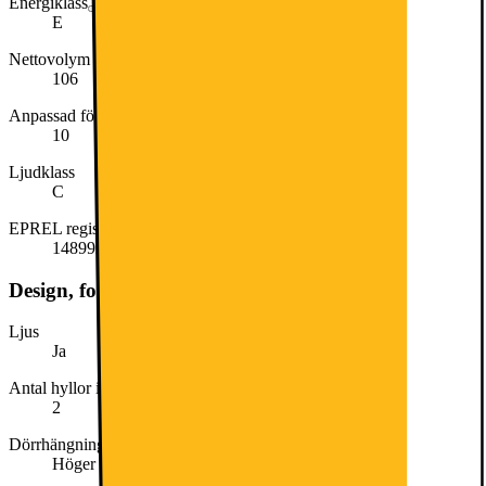
Energiklass
E
Nettovolym (liter)
106
Anpassad för (lägsta temperatur)
10
Ljudklass
C
EPREL registreringsnummer
1489927
Design, form och placering
Ljus
Ja
Antal hyllor i kylskåp
2
Dörrhängning
Höger omhängbar