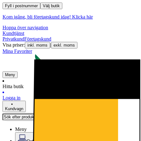
Fyll i postnummer
Välj butik
Kom igång, bli företagskund idag!
Klicka här
Hoppa över navigation
Kundtjänst
Privatkund
Företagskund
Visa priser:
|
inkl. moms
exkl. moms
Mina Favoriter
Meny
Hitta butik
Logga in
Kundvagn
Meny