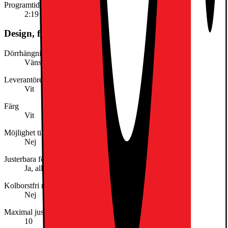
Programtid för eco-programmet och full last i timmar och minuter
2:19
Design, form och placering
Dörrhängning
Vänster omhängbar
Leverantörens färgnamn
Vit
Färg
Vit
Möjlighet till torkställ
Nej
Justerbara fötter
Ja, alla
Kolborstfri motor
Nej
Maximal justerbarhet fötter (mm)
10