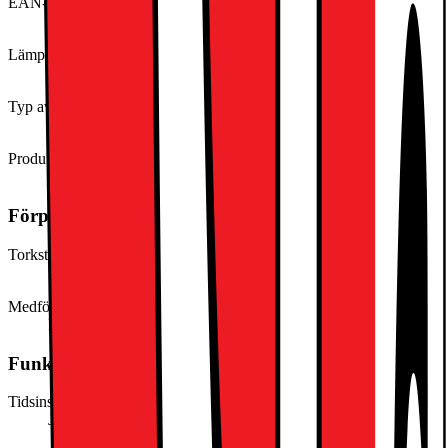
EAN-kod
7332543673049
Lämplig för kommersiellt bruk
Nej
Typ av torktumlare
Kondens
Produkttyp
Torktumlare
Förpackningens innehåll
Torkställ för fintvätt
Nej
Medföljande slang för kondensvatten
Nej
Funktioner och egenskaper
Tidsinställd start
Ja