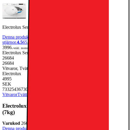
Electrolux Serie 200 Torktumlare EW2C327R1 (7kg)
Denna produkt har blivit bedömd som 4.5 av 5 möjliga
stjärnor.
4.5
65
3996.-
exkl. moms
Electrolux Serie 200 Torktumlare EW2C327R1 (7kg)
26684
26684
Vitvaror, Tvätt & Tork, Torktumlare & Torkskåp, Torktumlare
Electrolux
4995
SEK
7332543673049
Vitvaror
Tvätt & Tork
Torktumlare & Torkskåp
Torktumlare
Electrolux Serie 200 Torktumlare EW2C327R1
(7kg)
Varukod
26684
Denna produkt har blivit bedömd som 4.5 av 5 möjliga