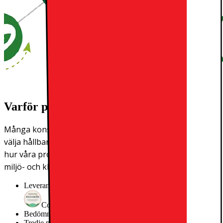
Varför publicerar vi miljöparametrar?
Många konsumenter kanske tycker att det är svårt att
välja hållbart. På Elgiganten vill vi göra det lättare att se
hur våra produkter har producerats och vilken typ av
miljö- och klimatpåverkan de har.
Leverantörens EcoVadis score
Committed
Bedömningen gäller fr.o.m
2026
Tredje parts miljögodkännande
Ingen tredjeparts