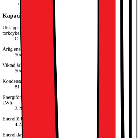
Ja
Kapacitet, förbrukning och strömförsörjning
Utsläppsklass för luftburet akustiskt buller från eco-programmets
torkcykel
C
Årlig energiförbrukning (kWh/år)
504
Viktad årlig strömförbrukning, torktumlare
504
Kondensationseffektivitet (%)
81
Energiförbruk för standardprogram bomull, halvfull maskin: 0.84
kWh
2.29
Energiförbruk för standardprogram bomull, full maskin: 1.37 kWh
4.23
Energiklass