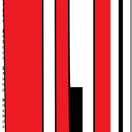
SimpliCare-torktumlare med OptiSense ta hand om din tvätt. Den
justerar torktid och energiförbrukning automatiskt beroende på
tvättmängd. Det betyder att dina kläder torkar snabbt och ordentligt,
och att de aldrig torkas för mycket.
Effektiv torkning med OptiSense
OptiSense justerar automatiskt torktiden beroende på tvättmängd.
Det smarta OptiSense-systemet i vår torktumlare justerar automatiskt
torktiden baserat på tvättmängd. Det övervakar mängden fukt så att
dina kläder alltid är helt torra. Och tack vare sensorn behöver man
aldrig använda för mycket energi.
Bekväm torkning med Fördröjd Start-funktionen
Med Fördröjd Start-funktionen kan du välja när du vill att
torktumlaren ska starta. Med Fördröjd Start-funktionen startar din
torktumlare när du vill. Ändra starttiden för torkprogrammet så det
passar ditt schema - ange bara tiden och låt maskinen sköta resten.
Kondenstumlare:
fukten kondenseras till en vattenbehållare, ingen extern ventilation
krävs En kondenstumlare behöver inget mer än ett eluttag.
Kondenstumlaren har ett slutet luftsystem där kondensorn kyler ner
den varma luften och fukten för att lagras i vattentanken. Det finns
även möjlighet att leda bort vattnet till en brunn om så önskas.