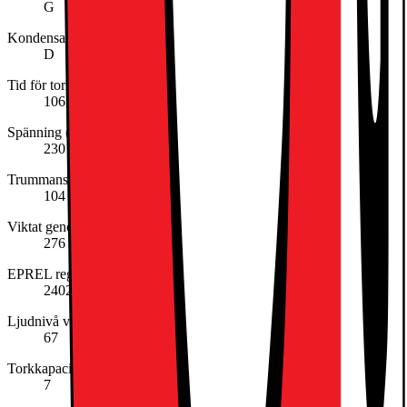
G
Kondensation (Effektivitetsklass)
D
Tid för torkcykel (minuter)
106
Spänning (V)
230
Trummans volym (liter)
104
Viktat genomsnitt för energianvändning per 100 torkcykler i kWh
276
EPREL registreringsnummer
2402602
Ljudnivå vid torkning (dB)
67
Torkkapacitet (kg)
7