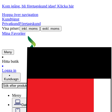
Kom igång, bli företagskund idag!
Klicka här
Hoppa över navigation
Kundtjänst
Privatkund
Företagskund
Visa priser:
|
inkl. moms
exkl. moms
Mina Favoriter
Meny
Hitta butik
Logga in
Kundvagn
Meny
Datorer & Kontor