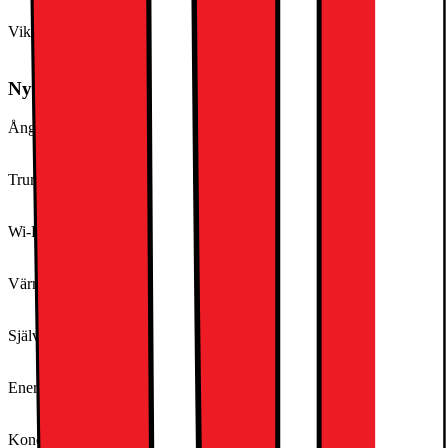
Vikt (inkl. emballage)
38,5 kg
Nyckelspecifikation
Ångfunktion
Nej
Trumbelysning
Nej
Wi-Fi
Nej
Värmeväxlare
Nej
Självrengörande kondensor
Nej
Energiklass
G
Kondensation (Effektivitetsklass)