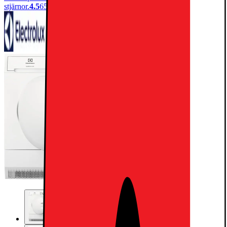
stjärnor.
4.5
65