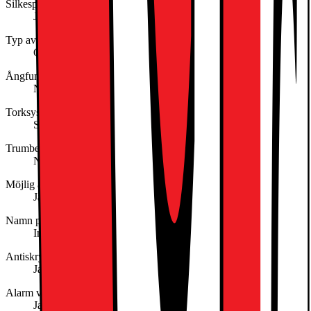
Silkesprogram
Ja
Typ av trumma
Galvaniserad
Ångfunktion
Nej
Torksystem
Sensor
Trumbelysning
Nej
Möjlig att ansluta till avlopp
Ja
Namn på egen app
Ingen/Inget
Antiskrynkelfunktion
Ja
Alarm vid avslutat program
Ja