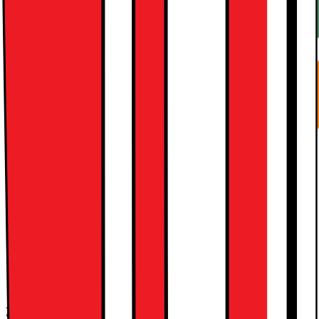
Fråga oss om hjälp med installationen!
Vissa elprodukter får du inte installera själv.
Kopplasäkert.se
En digital tjänst från Elsäkerhetsverket
Automatisk tids- och energijustering för effektiv torkning
SimpliCare torktumlare med OptiSense sparar tid och energi. Låt