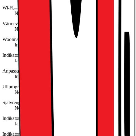
Wi-Fi
Nej
Värmeväxlare
Nej
Woolmark (klassificering)
Ingen/Inget
Indikator för full tank
Ja
Anpassad för röststyrning
Ingen/Inget
Ullprogram
Nej
Självrengörande kondensor
Nej
Indikator för blockerat filter
Ja
Indikator för återstående tid