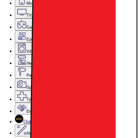
Mobiler, Tablets & Smartklockor
TV, Ljud & Smart Hem
Gaming
Epoq Kök & Tvättstuga
Vitvaror
Hem, Hushåll & Trädgård
Personvård, Hälsa & Skönhet
Sport & Fritid
Tjänster & Tillbehör
Elgiganten Företag
Outlet
Aktuell kampanj