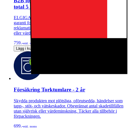
B2B förlängd garanti för torktumlare (upp till
total 5 år)
ELGIGANTEN FÖRLÄNGD GARANTIMed en förlängd
garanti fortsätter du att skydda din produkt efter garanti- och
reklamationstiden har löpt ut. Ingen självrisk, åldersavdrag
eller värdeminskning.
759.-
exkl. moms
Lägg i kundvagn
Försäkring Torktumlare - 2 år
Skydda produkten mot plötsliga, oförutsedda, händelser som
tapp-, stöt- och vätskeskador. Obegränsat antal skadetillfällen
utan självrisk eller värdeminskning. Täcker alla tillbehör i
förpackningen.
699.-
exkl. moms