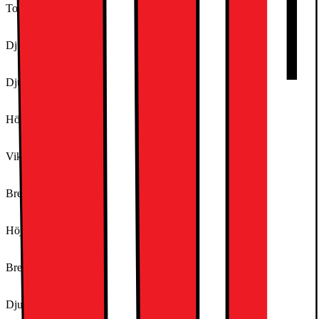
Totalt djup utan lucka (cm)
58.3
Djup med dörren öppen i 90° (cm)
101.9
Djup (cm)
57
Höjd (cm)
85
Vikt (kg)
35.96
Bredd (cm)
59.6
Höjd (inkl. emballage)
85,0 cm
Bredd (inkl. emballage)
59,6 cm
Djup (inkl. emballage)
57,0 cm