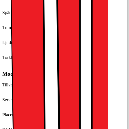
D
Spänning (V)
230
Trummans volym (liter)
104
Ljudnivå vid torkning (dB)
67
Torkkapacitet (kg)
7
Modellbeskrivning
Tillverkarens artikelnummer
EW2C327R1
Serie
SimpliCare
Placering
Fristående