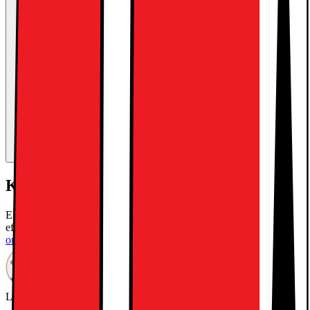
Kort om produkten
Electrolux Torktumlare EW2C327R1 är en kondenstumlare som
effektivt torkar din tvätt på ett skonsamt och effektivt sett.
Läs mer
om produkten
Leverantörens EcoVadis score
Läs mer om EcoVadis