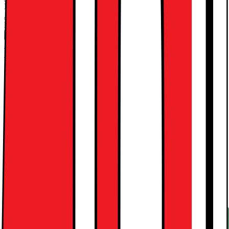
Energiklass
Produktinformationsblad
Den här produkten är inte tillgänglig
Jämför
Spara
30 dagars öppet köp
50 dagars öppet köp
Teknisk specifikation
Kondenstumlare
OptiSense
Senarelagd start
Se alla specifikationer
Produktbeskrivning