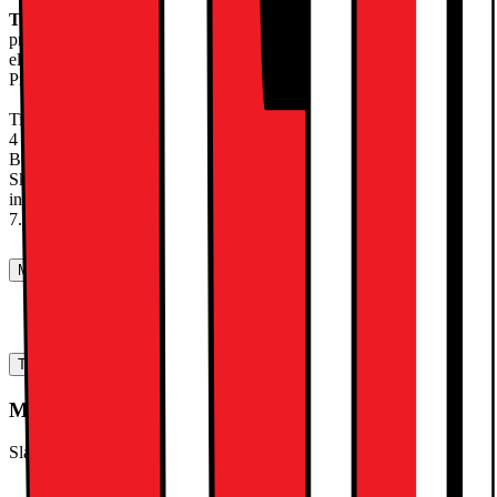
Tumlare med elektronisk fuktavkänning,
programmet avslutas automatiskt Med hjälp av sensorer och
elektronik mäts fuktigheten i plaggen och torktiden beräknas.
Programmet avslutas när önskad torrhet uppnåtts.
Tidsstyrda torkprogram som tillägg till de automatiska Fördröjd start
4 ställbara fötter Syntetprogram: Skåptorrt-Extra torrt
Bomullsprogram: Skåptorrt-Extra torrt-Stryktorrt Programindikering:
Skrynkelskyddsgång/program slut-Kalluftning-Torkning Övriga
indikatorer: Kondensor-Filter-Töm vattenbehållaren Kapacitet (Kg)
7.0 Serie Displaydesign Digital Display
Manualer, Nedladdningar, Reklamation & Support
Bruksanvisning 2 (svenska)
[
pdf
]
Teknisk specifikation
Mått & vikt
Sladdlängd (cm)
145