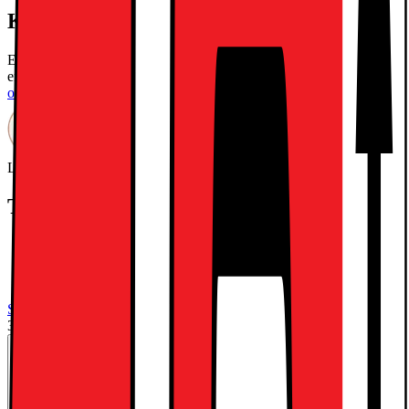
Kort om produkten
Electrolux Torktumlare EW2C327R1 är en kondenstumlare som
effektivt torkar din tvätt på ett skonsamt och effektivt sett.
Läs mer
om produkten
Leverantörens EcoVadis score
Läs mer om EcoVadis
Teknisk specifikation
Kondenstumlare
OptiSense
Senarelagd start
Se alla specifikationer
3996.-
exkl. moms
Från
162.-/mån
i 36 mån