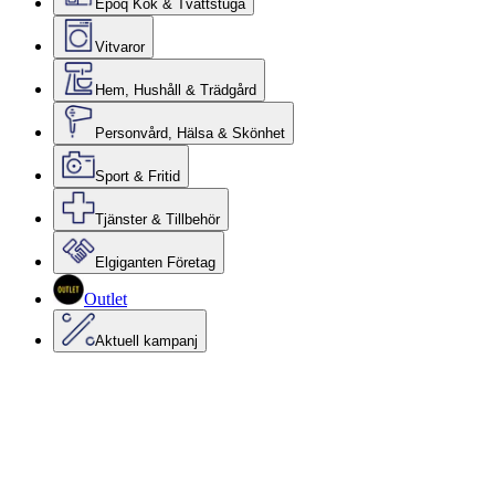
Epoq Kök & Tvättstuga
Vitvaror
Hem, Hushåll & Trädgård
Personvård, Hälsa & Skönhet
Sport & Fritid
Tjänster & Tillbehör
Elgiganten Företag
Outlet
Aktuell kampanj