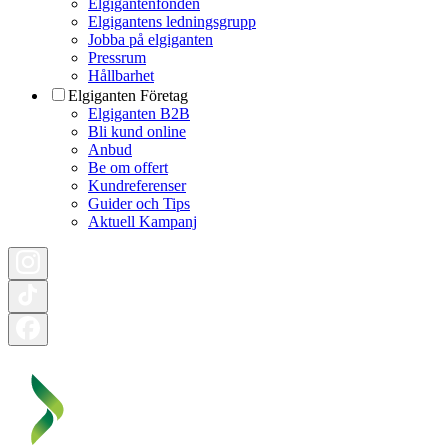
Elgigantenfonden
Elgigantens ledningsgrupp
Jobba på elgiganten
Pressrum
Hållbarhet
Elgiganten Företag
Elgiganten B2B
Bli kund online
Anbud
Be om offert
Kundreferenser
Guider och Tips
Aktuell Kampanj