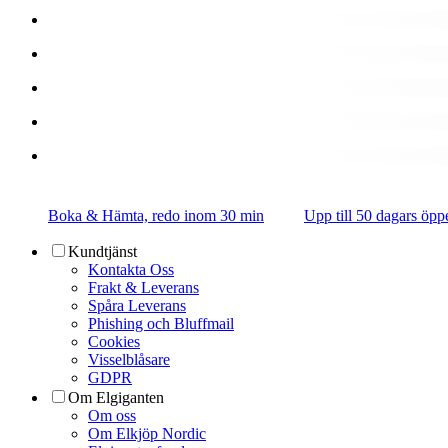
Boka & Hämta, redo inom 30 min
Upp till 50 dagars öpp
Kundtjänst
Kontakta Oss
Frakt & Leverans
Spåra Leverans
Phishing och Bluffmail
Cookies
Visselblåsare
GDPR
Om Elgiganten
Om oss
Om Elkjöp Nordic