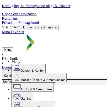
Kom igång, bli företagskund idag!
Klicka här
Hoppa över navigation
Kundtjänst
Privatkund
Företagskund
Visa priser:
|
inkl. moms
exkl. moms
Mina Favoriter
Meny
Hitta butik
Meny
Logga in
Datorer & Kontor
Kundvagn
Mobiler, Tablets & Smartklockor
TV, Ljud & Smart Hem
Gaming