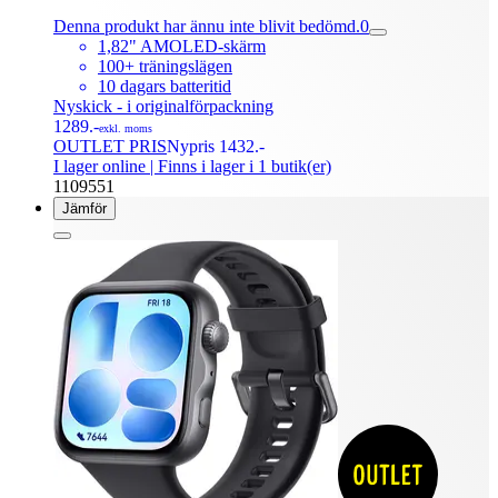
Denna produkt har ännu inte blivit bedömd.
0
1,82" AMOLED-skärm
100+ träningslägen
10 dagars batteritid
Nyskick - i originalförpackning
1289.-
exkl. moms
OUTLET PRIS
Nypris 1432.-
I lager online
| Finns i lager i 1 butik(er)
1109551
Jämför