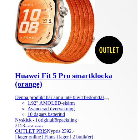
Huawei Fit 5 Pro smartklocka
(orange)
Denna produkt har ännu inte blivit bedömd.
0
1,92" AMOLED-skärm
Avancerad övervakning
10 dagars batteritid
Nyskick - i originalförpackning
2153.-
exkl. moms
OUTLET PRIS
Nypris 2392.-
I lager online
| Finns i lager i 2 butik(er)