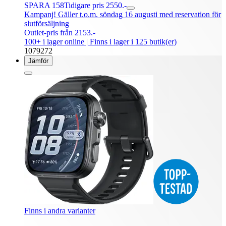
SPARA 158
Tidigare pris 2550.-
Kampanj! Gäller t.o.m. söndag 16 augusti med reservation för
slutförsäljning
Outlet-pris från 2153.-
100+ i lager online
| Finns i lager i 125 butik(er)
1079272
Jämför
Finns i andra varianter