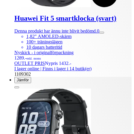
Huawei Fit 5 smartklocka (svart)
Denna produkt har ännu inte blivit bedömd.
0
1,82" AMOLED-skärm
100+ träningslägen
10 dagars batteritid
Nyskick - i originalförpackning
1289.-
exkl. moms
OUTLET PRIS
Nypris 1432.-
I lager online
| Finns i lager i 14 butik(er)
1109302
Jämför