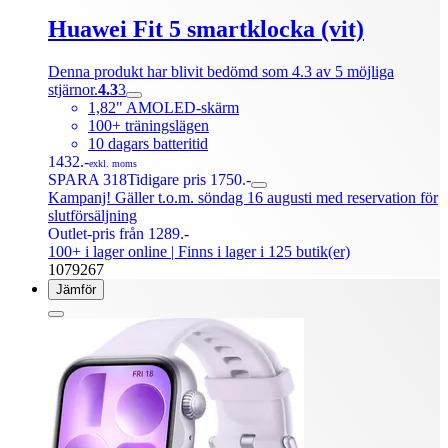
Huawei Fit 5 smartklocka (vit)
Denna produkt har blivit bedömd som 4.3 av 5 möjliga
stjärnor.
4.3
3
1,82" AMOLED-skärm
100+ träningslägen
10 dagars batteritid
1432.-
exkl. moms
SPARA 318
Tidigare pris 1750.-
Kampanj! Gäller t.o.m. söndag 16 augusti med reservation för
slutförsäljning
Outlet-pris från 1289.-
100+ i lager online
| Finns i lager i 125 butik(er)
1079267
Jämför