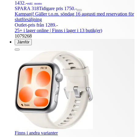
1432.-
exkl. moms
SPARA 318
Tidigare pris 1750.-
Kampanj! Gäller t.o.m. söndag 16 augusti med reservation för
slutförsäljning
Outlet-pris från 1289.-
25+ i lager online
| Finns i lager i 13 butik(er)
1079268
Jämför
Finns i andra varianter