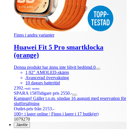
Finns i andra varianter
Huawei Fit 5 Pro smartklocka
(orange)
Denna produkt har ännu inte blivit bedömd.
0
1,92" AMOLED-skärm
Avancerad övervakning
10 dagars batteritid
2392.-
exkl. moms
SPARA 158
Tidigare pris 2550.-
Kampanj! Gäller t.o.m. söndag 16 augusti med reservation för
slutförsäljning
Outlet-pris från 2153.-
100+ i lager online
| Finns i lager i 17 butik(er)
1079270
Jämför