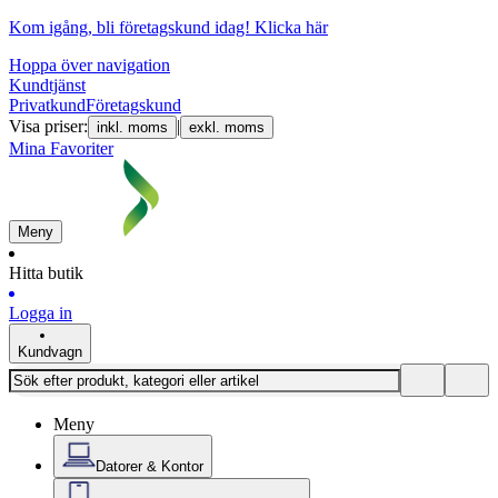
Kom igång, bli företagskund idag!
Klicka här
Hoppa över navigation
Kundtjänst
Privatkund
Företagskund
Visa priser:
|
inkl. moms
exkl. moms
Mina Favoriter
Meny
Hitta butik
Logga in
Kundvagn
Meny
Datorer & Kontor