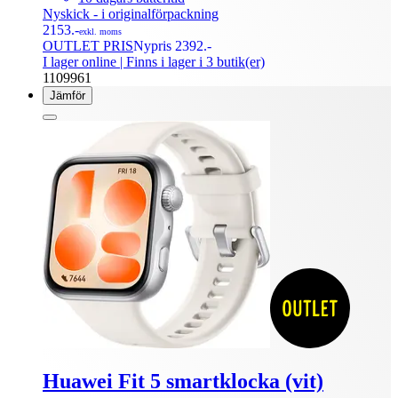
Nyskick - i originalförpackning
2153.-
exkl. moms
OUTLET PRIS
Nypris 2392.-
I lager online
| Finns i lager i 3 butik(er)
1109961
Jämför
Huawei Fit 5 smartklocka (vit)