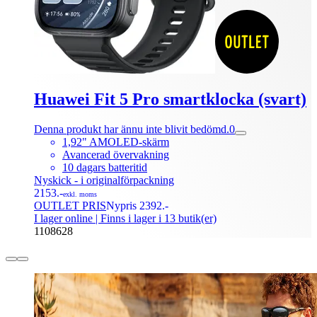
Huawei Fit 5 Pro smartklocka (svart)
Denna produkt har ännu inte blivit bedömd.
0
1,92" AMOLED-skärm
Avancerad övervakning
10 dagars batteritid
Nyskick - i originalförpackning
2153.-
exkl. moms
OUTLET PRIS
Nypris 2392.-
I lager online
| Finns i lager i 13 butik(er)
1108628