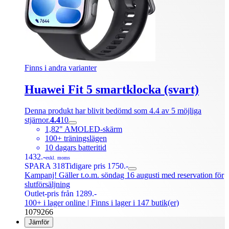
Finns i andra varianter
Huawei Fit 5 smartklocka (svart)
Denna produkt har blivit bedömd som 4.4 av 5 möjliga
stjärnor.
4.4
10
1,82" AMOLED-skärm
100+ träningslägen
10 dagars batteritid
1432.-
exkl. moms
SPARA 318
Tidigare pris 1750.-
Kampanj! Gäller t.o.m. söndag 16 augusti med reservation för
slutförsäljning
Outlet-pris från 1289.-
100+ i lager online
| Finns i lager i 147 butik(er)
1079266
Jämför