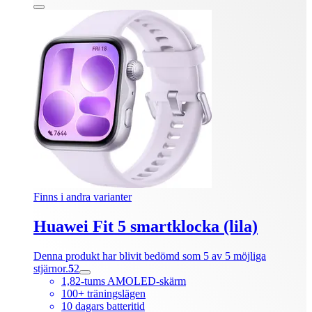
Finns i andra varianter
Huawei Fit 5 smartklocka (lila)
Denna produkt har blivit bedömd som 5 av 5 möjliga
stjärnor.
5
2
1,82-tums AMOLED-skärm
100+ träningslägen
10 dagars batteritid