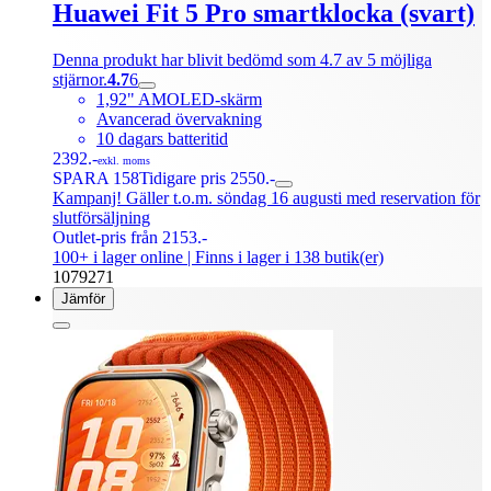
Huawei Fit 5 Pro smartklocka (svart)
Denna produkt har blivit bedömd som 4.7 av 5 möjliga
stjärnor.
4.7
6
1,92" AMOLED-skärm
Avancerad övervakning
10 dagars batteritid
2392.-
exkl. moms
SPARA 158
Tidigare pris 2550.-
Kampanj! Gäller t.o.m. söndag 16 augusti med reservation för
slutförsäljning
Outlet-pris från 2153.-
100+ i lager online
| Finns i lager i 138 butik(er)
1079271
Jämför