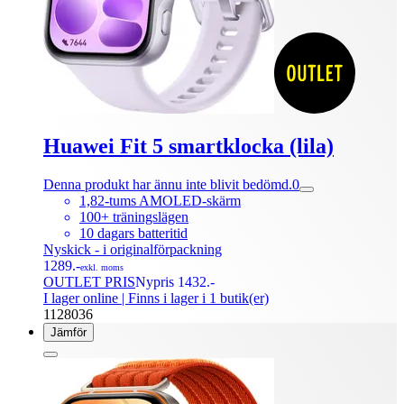
Huawei Fit 5 smartklocka (lila)
Denna produkt har ännu inte blivit bedömd.
0
1,82-tums AMOLED-skärm
100+ träningslägen
10 dagars batteritid
Nyskick - i originalförpackning
1289.-
exkl. moms
OUTLET PRIS
Nypris 1432.-
I lager online
| Finns i lager i 1 butik(er)
1128036
Jämför