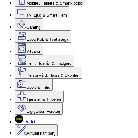
Mobiler, Tablets & Smartklockor
TV, Ljud & Smart Hem
Gaming
Epoq Kök & Tvättstuga
Vitvaror
Hem, Hushåll & Trädgård
Personvård, Hälsa & Skönhet
Sport & Fritid
Tjänster & Tillbehör
Elgiganten Företag
Outlet
Aktuell kampanj