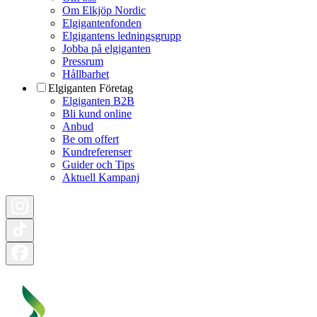
Om Elkjöp Nordic
Elgigantenfonden
Elgigantens ledningsgrupp
Jobba på elgiganten
Pressrum
Hållbarhet
Elgiganten Företag
Elgiganten B2B
Bli kund online
Anbud
Be om offert
Kundreferenser
Guider och Tips
Aktuell Kampanj