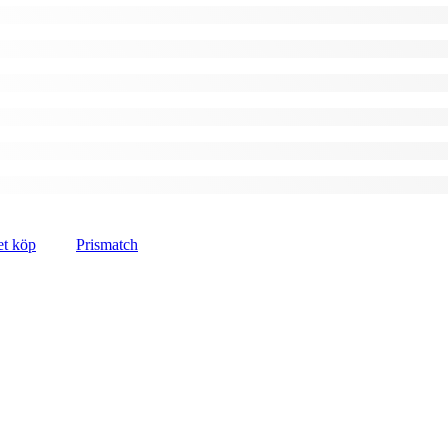
et köp
Prismatch