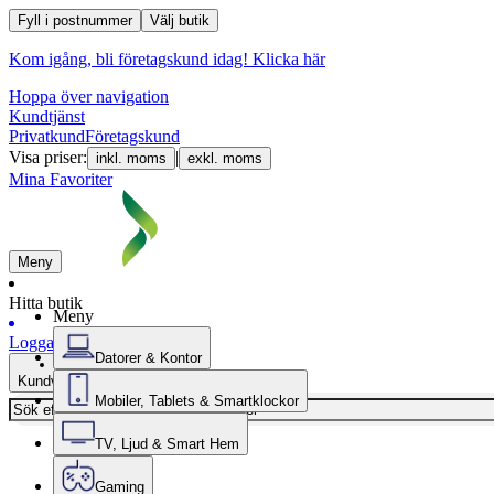
Fyll i postnummer
Välj butik
Kom igång, bli företagskund idag!
Klicka här
Hoppa över navigation
Kundtjänst
Privatkund
Företagskund
Visa priser:
|
inkl. moms
exkl. moms
Mina Favoriter
Meny
Hitta butik
Meny
Logga in
Datorer & Kontor
Kundvagn
Mobiler, Tablets & Smartklockor
TV, Ljud & Smart Hem
Gaming