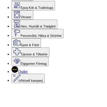
Epoq Kök & Tvättstuga
Vitvaror
Hem, Hushåll & Trädgård
Personvård, Hälsa & Skönhet
Sport & Fritid
Tjänster & Tillbehör
Elgiganten Företag
Outlet
Aktuell kampanj