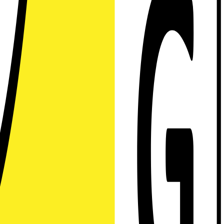
 komplett med verklighetstrogna texturer. Med hjälp av AI
plett hemmabiosystem, de senaste spelfunktionerna och