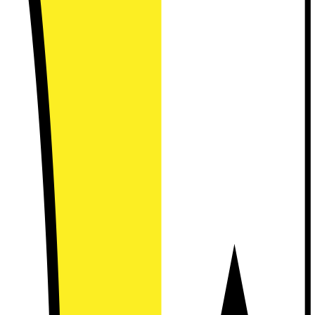
home
 film, tack vare den nya Sony Bravia TVn, soundbars och