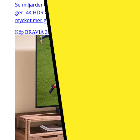
Se miljarder klara, naturliga färger på BRAVIA 3, där
ger 4K HDR X1-processor nytt liv åt varje pixel, även
mycket mer ger denna AI-drivna Direct LED-TV liv åt al
Köp BRAVIA 3