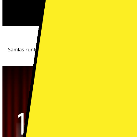
Bri
Samlas runt skärmen och fördjupa er i scenen tillsamma