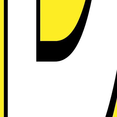
 Triluminos Pro-skärm ger liv åt färgerna i ditt vardagsrum,
 när du tittar på gamla filmer. Med kraftfullt ljud, ett kom
lt innehåll.