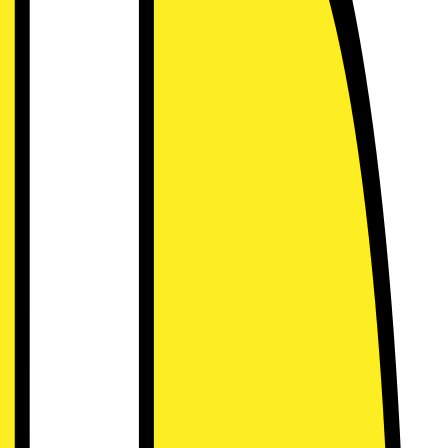
ng the magic of the cinema 
ns – med verklighetstrogen bild och surroundljud skapat för
hemmabiosystem.