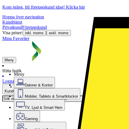
Kom igång, bli företagskund idag!
Klicka här
Hoppa över navigation
Kundtjänst
Privatkund
Företagskund
Visa priser:
|
inkl. moms
exkl. moms
Mina Favoriter
Meny
Hitta butik
Meny
Logga in
Datorer & Kontor
Kundvagn
Mobiler, Tablets & Smartklockor
TV, Ljud & Smart Hem
Gaming