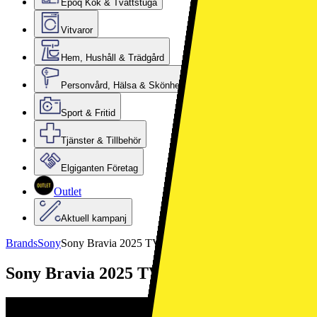
Epoq Kök & Tvättstuga
Vitvaror
Hem, Hushåll & Trädgård
Personvård, Hälsa & Skönhet
Sport & Fritid
Tjänster & Tillbehör
Elgiganten Företag
Outlet
Aktuell kampanj
Brands
Sony
Sony Bravia 2025 TV-utbud
Sony Bravia 2025 TV-utbud