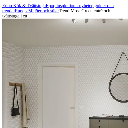
Epoq Kök & Tvättstuga
Epoq inspiration - nyheter, guider och
trender
Epoq - Miljöer och stilar
Trend Moss Green entré och
tvättstuga i ett