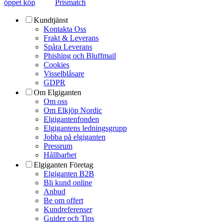
öppet köp
Prismatch
Kundtjänst
Kontakta Oss
Frakt & Leverans
Spåra Leverans
Phishing och Bluffmail
Cookies
Visselblåsare
GDPR
Om Elgiganten
Om oss
Om Elkjöp Nordic
Elgigantenfonden
Elgigantens ledningsgrupp
Jobba på elgiganten
Pressrum
Hållbarhet
Elgiganten Företag
Elgiganten B2B
Bli kund online
Anbud
Be om offert
Kundreferenser
Guider och Tips