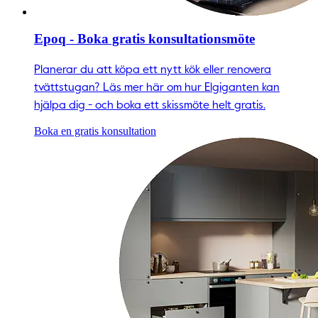
Epoq - Boka gratis konsultationsmöte
Planerar du att köpa ett nytt kök eller renovera
tvättstugan? Läs mer här om hur Elgiganten kan
hjälpa dig - och boka ett skissmöte helt gratis.
Boka en gratis konsultation