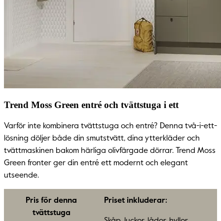
Trend Moss Green entré och tvättstuga i ett
Varför inte kombinera tvättstuga och entré? Denna två-i-ett-
lösning döljer både din smutstvätt, dina ytterkläder och
tvättmaskinen bakom härliga olivfärgade dörrar. Trend Moss
Green fronter ger din entré ett modernt och elegant
utseende.
Pris för denna
Priset inkluderar:
tvättstuga
Skåp, luckor, lådor, hyllor,