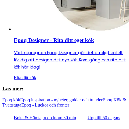
Epoq Designer - Rita ditt eget kök
Vårt ritprogram Epoq Designer gör det otroligt enkelt
för dig att designa ditt nya kök. Kom igång och rita ditt
kök här idag!
Rita ditt kök
Läs mer:
Epoq kök
Epoq inspiration - nyheter, guider och trender
Epoq Kök &
Tvättstuga
Epoq - Luckor och fronter
Boka & Hämta, redo inom 30 min
Upp till 50 dagars