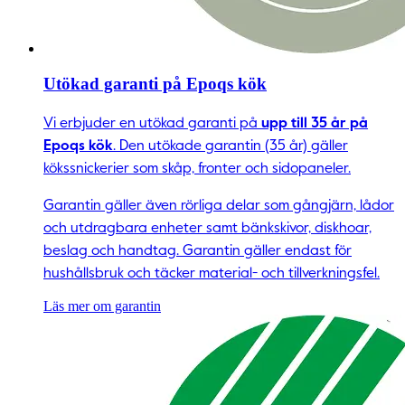
Utökad garanti på Epoqs kök
Vi erbjuder en utökad garanti på
upp till 35 år på
Epoqs kök
. Den utökade garantin (35 år) gäller
kökssnickerier som skåp, fronter och sidopaneler.
Garantin gäller även rörliga delar som gångjärn, lådor
och utdragbara enheter samt bänkskivor, diskhoar,
beslag och handtag. Garantin gäller endast för
hushållsbruk och täcker material- och tillverkningsfel.
Läs mer om garantin