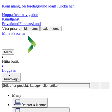
Kom igång, bli företagskund idag!
Klicka här
Hoppa över navigation
Kundtjänst
Privatkund
Företagskund
Visa priser:
|
inkl. moms
exkl. moms
Mina Favoriter
Meny
Hitta butik
Logga in
Kundvagn
Meny
Datorer & Kontor