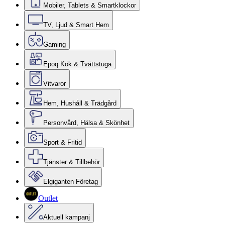
Mobiler, Tablets & Smartklockor
TV, Ljud & Smart Hem
Gaming
Epoq Kök & Tvättstuga
Vitvaror
Hem, Hushåll & Trädgård
Personvård, Hälsa & Skönhet
Sport & Fritid
Tjänster & Tillbehör
Elgiganten Företag
Outlet
Aktuell kampanj