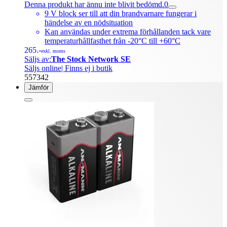
Denna produkt har ännu inte blivit bedömd.
0
9 V block ser till att din brandvarnare fungerar i
händelse av en nödsituation
Kan användas under extrema förhållanden tack vare
temperaturhållfasthet från -20°C till +60°C
265.-
exkl. moms
Säljs av:
The Stock Network SE
Säljs online
| Finns ej i butik
557342
Jämför