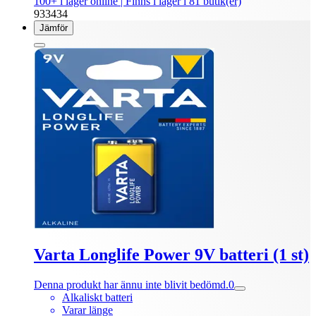
100+ i lager online
| Finns i lager i 81 butik(er)
933434
Jämför
Varta Longlife Power 9V batteri (1 st)
Denna produkt har ännu inte blivit bedömd.
0
Alkaliskt batteri
Varar länge