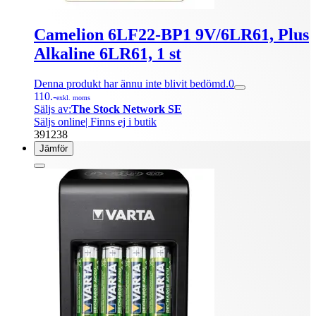
Camelion 6LF22-BP1 9V/6LR61, Plus
Alkaline 6LR61, 1 st
Denna produkt har ännu inte blivit bedömd.
0
110.-
exkl. moms
Säljs av:
The Stock Network SE
Säljs online
| Finns ej i butik
391238
Jämför