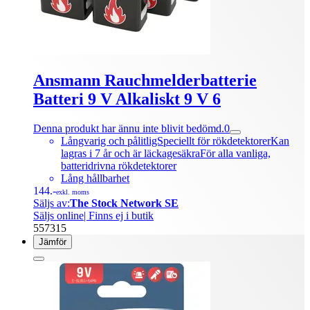
Ansmann Rauchmelderbatterie
Batteri 9 V Alkaliskt 9 V 6
Denna produkt har ännu inte blivit bedömd.
0
Långvarig och pålitligSpeciellt för rökdetektorerKan
lagras i 7 år och är läckagesäkraFör alla vanliga,
batteridrivna rökdetektorer
Lång hållbarhet
144.-
exkl. moms
Säljs av:
The Stock Network SE
Säljs online
| Finns ej i butik
557315
Jämför