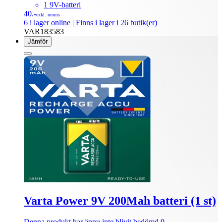
1 9V-batteri
40.-
exkl. moms
6 i lager online
| Finns i lager i 26 butik(er)
VAR183583
Jämför
Varta Power 9V 200Mah batteri (1 st)
Denna produkt har ännu inte blivit bedömd.
0