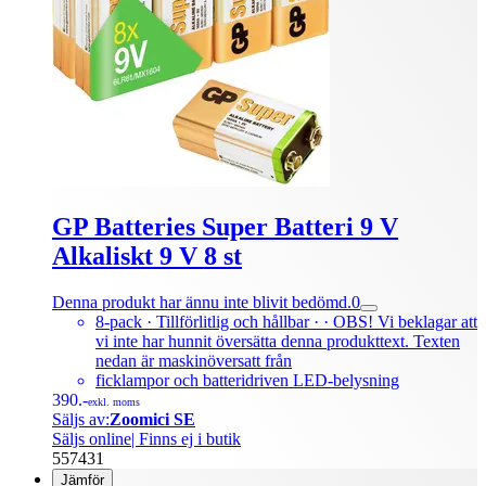
GP Batteries Super Batteri 9 V
Alkaliskt 9 V 8 st
Denna produkt har ännu inte blivit bedömd.
0
8-pack · Tillförlitlig och hållbar · · OBS! Vi beklagar att
vi inte har hunnit översätta denna produkttext. Texten
nedan är maskinöversatt från
ficklampor och batteridriven LED-belysning
390.-
exkl. moms
Säljs av:
Zoomici SE
Säljs online
| Finns ej i butik
557431
Jämför