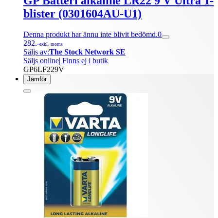
GP Batteri alkaline LR22 9 V Ultra 1-
blister (0301604AU-U1)
Denna produkt har ännu inte blivit bedömd.
0
282.-
exkl. moms
Säljs av:
The Stock Network SE
Säljs online
| Finns ej i butik
GP6LF229V
Jämför