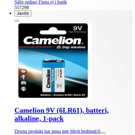
Säljs online
| Finns ej i butik
557298
Jämför
Camelion 9V (6LR61), batteri,
alkaline, 1-pack
Denna produkt har ännu inte blivit bedömd.
0