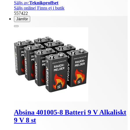
Säljs av:
Teknikproffset
Säljs online
| Finns ej i butik
557422
Jämför
Absina 401005-8 Batteri 9 V Alkaliskt
9 V 8 st