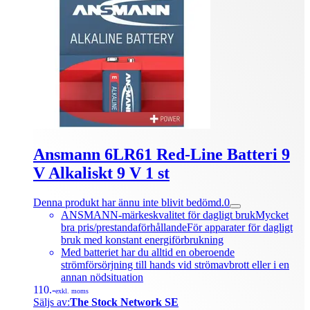
Ansmann 6LR61 Red-Line Batteri 9
V Alkaliskt 9 V 1 st
Denna produkt har ännu inte blivit bedömd.
0
ANSMANN-märkeskvalitet för dagligt brukMycket
bra pris/prestandaförhållandeFör apparater för dagligt
bruk med konstant energiförbrukning
Med batteriet har du alltid en oberoende
strömförsörjning till hands vid strömavbrott eller i en
annan nödsituation
110.-
exkl. moms
Säljs av:
The Stock Network SE