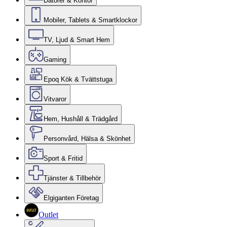
Datorer & Kontor
Mobiler, Tablets & Smartklockor
TV, Ljud & Smart Hem
Gaming
Epoq Kök & Tvättstuga
Vitvaror
Hem, Hushåll & Trädgård
Personvård, Hälsa & Skönhet
Sport & Fritid
Tjänster & Tillbehör
Elgiganten Företag
Outlet