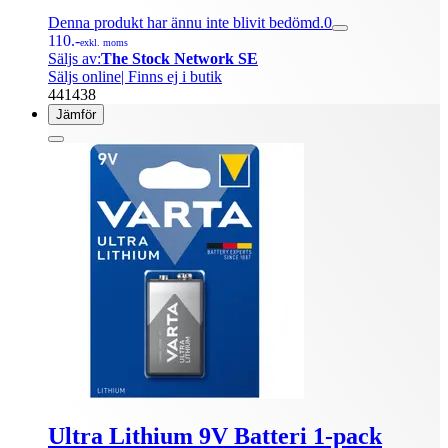
Denna produkt har ännu inte blivit bedömd.
0
110.-
exkl. moms
Säljs av:
The Stock Network SE
Säljs online
| Finns ej i butik
441438
Jämför
Ultra Lithium 9V Batteri 1-pack