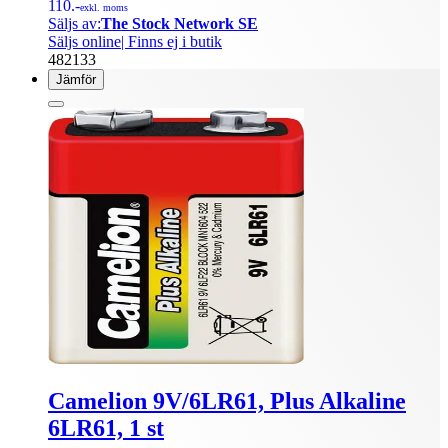
110.-
exkl. moms
Säljs av:
The Stock Network SE
Säljs online
| Finns ej i butik
482133
Jämför
Camelion 9V/6LR61, Plus Alkaline
6LR61, 1 st