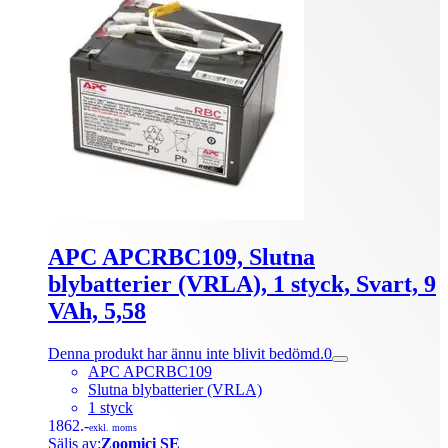
APC APCRBC109, Slutna
blybatterier (VRLA), 1 styck, Svart, 9
VAh, 5,58
Denna produkt har ännu inte blivit bedömd.
0
APC APCRBC109
Slutna blybatterier (VRLA)
1 styck
1862.-
exkl. moms
Säljs av:
Zoomici SE