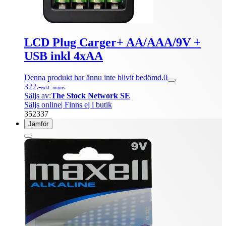
LCD Plug Carger+ AA/AAA/9V +
USB inkl 4xAA
Denna produkt har ännu inte blivit bedömd.
0
322.-
exkl. moms
Säljs av:
The Stock Network SE
Säljs online
| Finns ej i butik
352337
Jämför