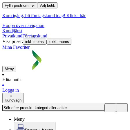
Fyll i postnummer
Välj butik
Kom igång, bli företagskund idag!
Klicka här
Hoppa över navigation
Kundtjänst
Privatkund
Företagskund
Visa priser:
|
inkl. moms
exkl. moms
Mina Favoriter
Meny
Hitta butik
Logga in
Kundvagn
Meny