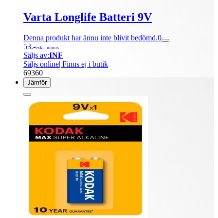
Varta Longlife Batteri 9V
Denna produkt har ännu inte blivit bedömd.
0
53.-
exkl. moms
Säljs av:
INF
Säljs online
| Finns ej i butik
69360
Jämför