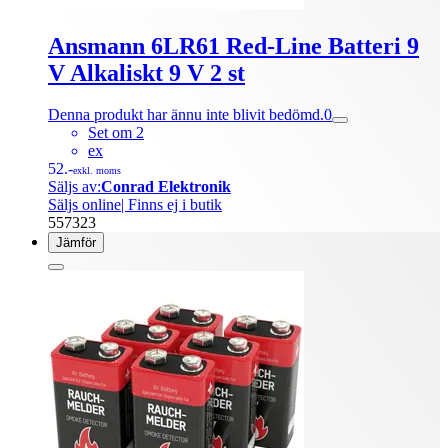
Ansmann 6LR61 Red-Line Batteri 9
V Alkaliskt 9 V 2 st
Denna produkt har ännu inte blivit bedömd.
0
Set om 2
ex
52.-
exkl. moms
Säljs av:
Conrad Elektronik
Säljs online
| Finns ej i butik
557323
Jämför