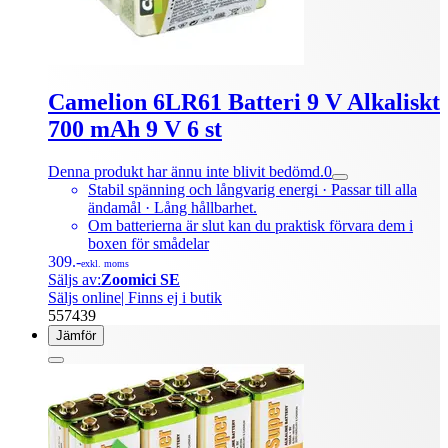
Camelion 6LR61 Batteri 9 V Alkaliskt
700 mAh 9 V 6 st
Denna produkt har ännu inte blivit bedömd.
0
Stabil spänning och långvarig energi · Passar till alla
ändamål · Lång hållbarhet.
Om batterierna är slut kan du praktisk förvara dem i
boxen för smådelar
309.-
exkl. moms
Säljs av:
Zoomici SE
Säljs online
| Finns ej i butik
557439
Jämför