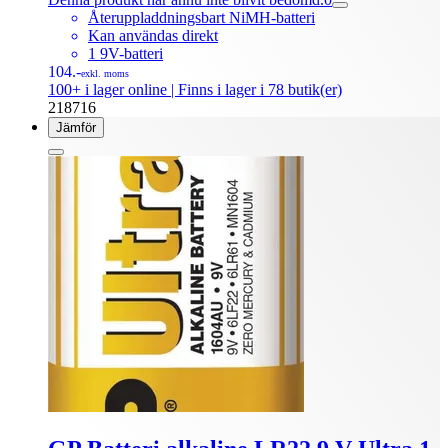
Återuppladdningsbart NiMH-batteri
Kan användas direkt
1 9V-batteri
104.-
exkl. moms
100+ i lager online
| Finns i lager i 78 butik(er)
218716
Jämför