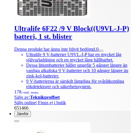
Ultralife 6F22 /9 V Block((U9VL-J-P)
batteri, 1 st. blister
Denna produkt har ännu inte blivit bedömd.
0
Ultralife 9 V-batterier U9VL-J-P har en mycket låg
självurladdning och en mycket lång hållbarhet.
Dessa litiumbatterier håller ungefär 5 gånger längre än
vanliga alkaliska 9 V-batterier och 10 gånger längre än
zink-kol-batterier.
9 V-batterierna är särskilt lämpliga för svåråtkomliga
rökdetektorer och säkerhetssystem.
178.-
exkl. moms
Säljs av:
Teknikproffset
Säljs online
| Finns ej i butik
651466
Jämför