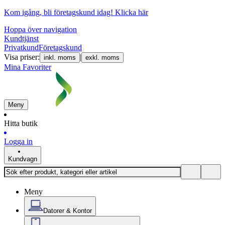
Kom igång, bli företagskund idag!
Klicka här
Hoppa över navigation
Kundtjänst
Privatkund
Företagskund
Visa priser:
|
inkl. moms
exkl. moms
Mina Favoriter
Meny
Hitta butik
Logga in
Kundvagn
Meny
Datorer & Kontor