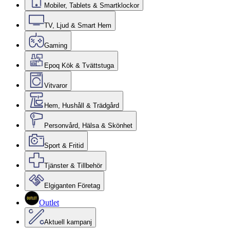
Mobiler, Tablets & Smartklockor
TV, Ljud & Smart Hem
Gaming
Epoq Kök & Tvättstuga
Vitvaror
Hem, Hushåll & Trädgård
Personvård, Hälsa & Skönhet
Sport & Fritid
Tjänster & Tillbehör
Elgiganten Företag
Outlet
Aktuell kampanj