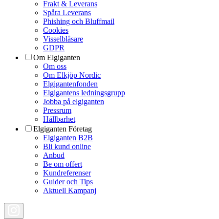
Frakt & Leverans
Spåra Leverans
Phishing och Bluffmail
Cookies
Visselblåsare
GDPR
Om Elgiganten
Om oss
Om Elkjöp Nordic
Elgigantenfonden
Elgigantens ledningsgrupp
Jobba på elgiganten
Pressrum
Hållbarhet
Elgiganten Företag
Elgiganten B2B
Bli kund online
Anbud
Be om offert
Kundreferenser
Guider och Tips
Aktuell Kampanj