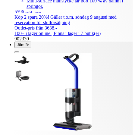
Multi-surface munstycke tar bort 100 % av damm i
springor.
5596.-
exkl. moms
Köp 2 spara 20%! Gäller t.o.m. söndag 9 augusti med
reservation för slutförsäljning
Outlet-pris från 3638.-
100+ i lager online
| Finns i lager i 7 butik(er)
902339
Jämför