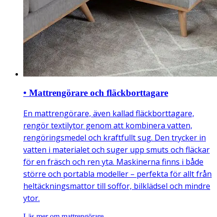
• Mattrengörare och fläckborttagare
En mattrengörare, även kallad fläckborttagare,
rengör textilytor genom att kombinera vatten,
rengöringsmedel och kraftfullt sug. Den trycker in
vatten i materialet och suger upp smuts och fläckar
för en fräsch och ren yta. Maskinerna finns i både
större och portabla modeller – perfekta för allt från
heltäckningsmattor till soffor, bilklädsel och mindre
ytor.
Läs mer om mattrengörare