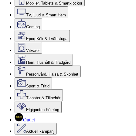
Mobiler, Tablets & Smartklockor
TV, Ljud & Smart Hem
Gaming
Epoq Kök & Tvättstuga
Vitvaror
Hem, Hushåll & Trädgård
Personvård, Hälsa & Skönhet
Sport & Fritid
Tjänster & Tillbehör
Elgiganten Företag
Outlet
Aktuell kampanj