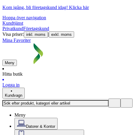
Kom igång, bli företagskund idag!
Klicka här
Hoppa över navigation
Kundtjänst
Privatkund
Företagskund
Visa priser:
|
inkl. moms
exkl. moms
Mina Favoriter
Meny
Hitta butik
Logga in
Kundvagn
Meny
Datorer & Kontor