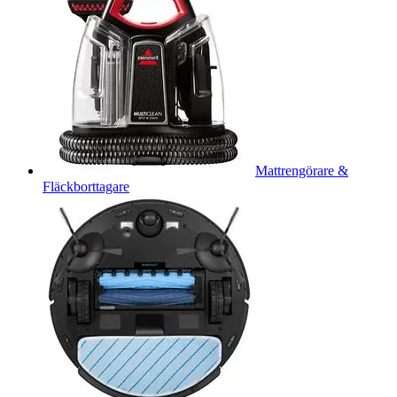
Mattrengörare &
Fläckborttagare