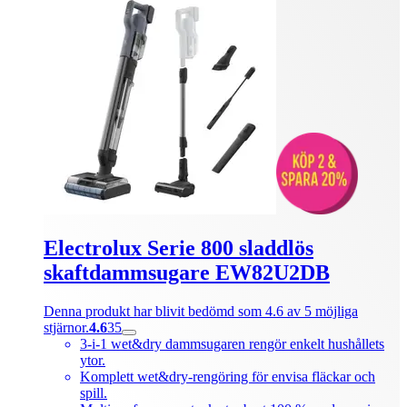
Electrolux Serie 800 sladdlös
skaftdammsugare EW82U2DB
Denna produkt har blivit bedömd som 4.6 av 5 möjliga
stjärnor.
4.6
35
3-i-1 wet&dry dammsugaren rengör enkelt hushållets
ytor.
Komplett wet&dry-rengöring för envisa fläckar och
spill.