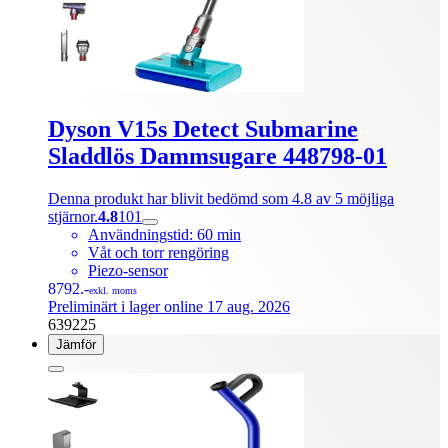
Dyson V15s Detect Submarine
Sladdlös Dammsugare 448798-01
Denna produkt har blivit bedömd som 4.8 av 5 möjliga
stjärnor.
4.8
101
Användningstid: 60 min
Våt och torr rengöring
Piezo-sensor
8792.-
exkl. moms
Preliminärt i lager online 17 aug. 2026
639225
Jämför