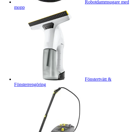
Robotdammsugare med
mopp
Fönstertvätt &
Fönsterrengöring