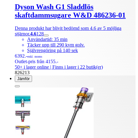
Dyson Wash G1 Sladdlös
skaftdammsugare W&D 486236-01
Denna produkt har blivit bedömd som 4.6 av 5 möjliga
stjärnor.
4.6
128
Användartid: 35 min
Täcker upp till 290 kvm golv.
Självrengöring på 140 sek
6392.-
exkl. moms
Outlet-pris från 4155.-
50+ i lager online
| Finns i lager i 22 butik(er)
826213
Jämför