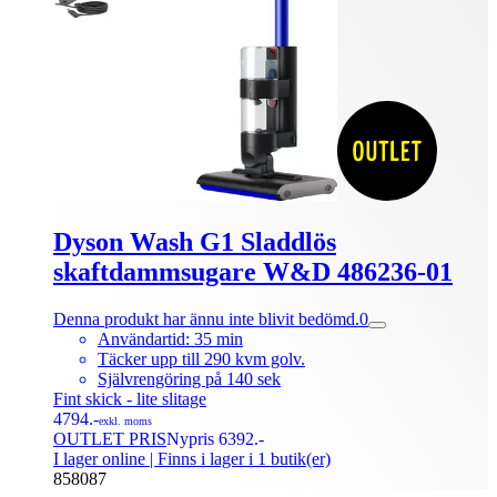
Dyson Wash G1 Sladdlös
skaftdammsugare W&D 486236-01
Denna produkt har ännu inte blivit bedömd.
0
Användartid: 35 min
Täcker upp till 290 kvm golv.
Självrengöring på 140 sek
Fint skick - lite slitage
4794.-
exkl. moms
OUTLET PRIS
Nypris 6392.-
I lager online
| Finns i lager i 1 butik(er)
858087