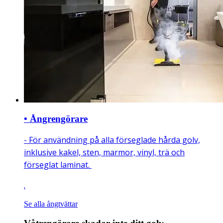
• Ångrengörare
- För användning på alla förseglade hårda golv,
inklusive kakel, sten, marmor, vinyl, trä och
förseglat laminat.
.
Se alla ångtvättar