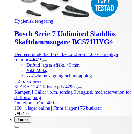
Hygienisk rengöring
Bosch Serie 7 Unlimited Sladdlös
Skaftdammsugare BCS71HYG4
Denna produkt har blivit bedömd som 4.6 av 5 möjliga
stjärnor.
4.6
419
Drifttid lägsta effekt, 40 min
Vikt 2.9 kg
2-i-1-dammsugning och moppning
3555.-
exkl. moms
SPARA 1241
Tidigare pris 4796.-
Kampanj! Gäller t.o.m. söndag 9 Augusti. med reservation för
slutförsäljning
Outlet-pris från 2489.-
100+ i lager online
| Finns i lager i 76 butik(er)
780210
Jämför