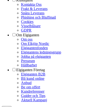
Kundtjänst
Kontakta Oss
Frakt & Leverans
Spåra Leverans
Phishing och Bluffmail
Cookies
Visselblåsare
GDPR
Om Elgiganten
Om oss
Om Elkjöp Nordic
Elgigantenfonden
Elgigantens ledningsgrupp
Jobba på elgiganten
Pressrum
Hållbarhet
Elgiganten Företag
Elgiganten B2B
Bli kund online
Anbud
Be om offert
Kundreferenser
Guider och Tips
Aktuell Kampanj