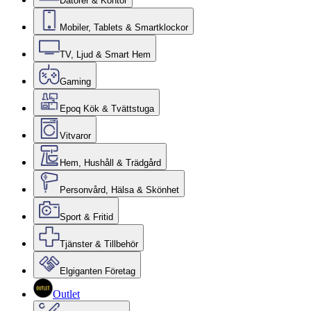
Datorer & Kontor
Mobiler, Tablets & Smartklockor
TV, Ljud & Smart Hem
Gaming
Epoq Kök & Tvättstuga
Vitvaror
Hem, Hushåll & Trädgård
Personvård, Hälsa & Skönhet
Sport & Fritid
Tjänster & Tillbehör
Elgiganten Företag
Outlet