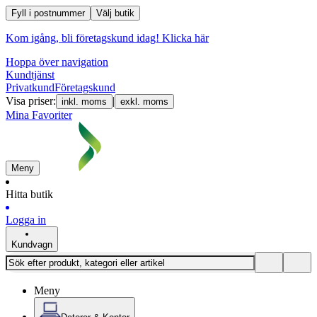
Fyll i postnummer
Välj butik
Kom igång, bli företagskund idag!
Klicka här
Hoppa över navigation
Kundtjänst
Privatkund
Företagskund
Visa priser:
|
inkl. moms
exkl. moms
Mina Favoriter
Meny
Hitta butik
Logga in
Kundvagn
Meny