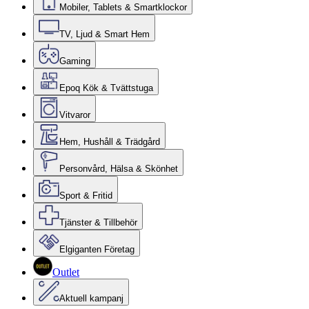
Mobiler, Tablets & Smartklockor
TV, Ljud & Smart Hem
Gaming
Epoq Kök & Tvättstuga
Vitvaror
Hem, Hushåll & Trädgård
Personvård, Hälsa & Skönhet
Sport & Fritid
Tjänster & Tillbehör
Elgiganten Företag
Outlet
Aktuell kampanj