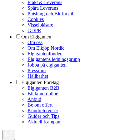
Frakt & Leverans
Spåra Leverans
Phishing och Bluffmail
Cookies
Visselblåsare
GDPR
Om Elgiganten
Om oss
Om Elkjöp Nordic
Elgigantenfonden
Elgigantens ledningsgrupp
Jobba på elgiganten
Pressrum
Hållbarhet
Elgiganten Företag
Elgiganten B2B
Bli kund online
Anbud
Be om offert
Kundreferenser
Guider och Tips
Aktuell Kampanj