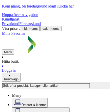
Kom igång, bli företagskund idag!
Klicka här
Hoppa över navigation
Kundtjänst
Privatkund
Företagskund
Visa priser:
|
inkl. moms
exkl. moms
Mina Favoriter
Meny
Hitta butik
Logga in
Kundvagn
Meny
Datorer & Kontor