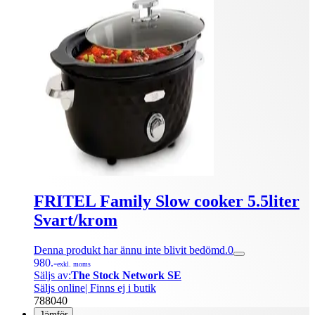
FRITEL Family Slow cooker 5.5liter
Svart/krom
Denna produkt har ännu inte blivit bedömd.
0
980.-
exkl. moms
Säljs av:
The Stock Network SE
Säljs online
| Finns ej i butik
788040
Jämför