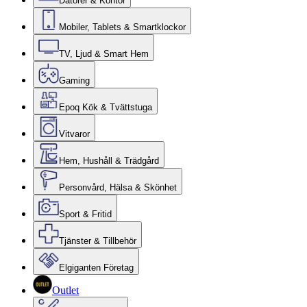
Datorer & Kontor
Mobiler, Tablets & Smartklockor
TV, Ljud & Smart Hem
Gaming
Epoq Kök & Tvättstuga
Vitvaror
Hem, Hushåll & Trädgård
Personvård, Hälsa & Skönhet
Sport & Fritid
Tjänster & Tillbehör
Elgiganten Företag
Outlet