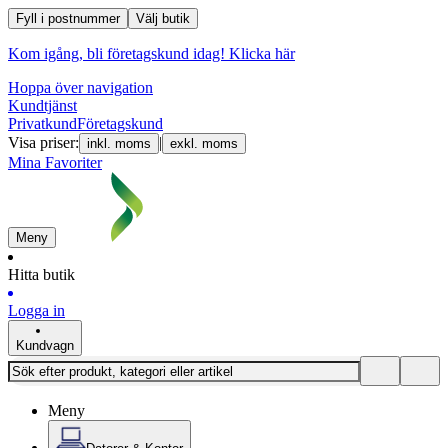
Fyll i postnummer
Välj butik
Kom igång, bli företagskund idag!
Klicka här
Hoppa över navigation
Kundtjänst
Privatkund
Företagskund
Visa priser:
|
inkl. moms
exkl. moms
Mina Favoriter
Meny
Hitta butik
Logga in
Kundvagn
Meny