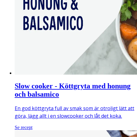
Slow cooker - Köttgryta med honung
och balsamico
En god köttgryta full av smak som är otroligt lätt att
göra, lägg allt i en slowcooker och låt det koka.
Se recept