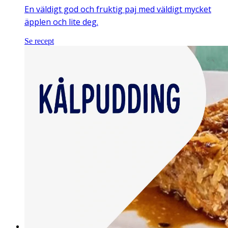
En väldigt god och fruktig paj med väldigt mycket
äpplen och lite deg.
Se recept