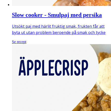
Slow cooker - Smulpaj med persika
Utsökt paj med härlit fruktig smak, frukten får att
byta ut utan problem beroende på smak och tycke
Se recept