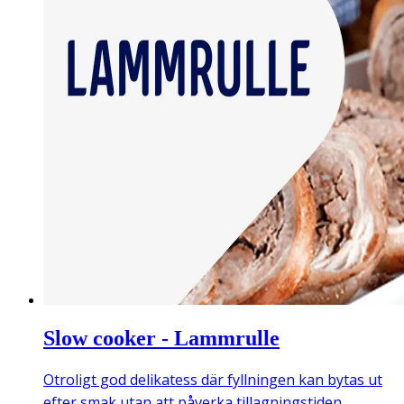
Slow cooker - Lammrulle
Otroligt god delikatess där fyllningen kan bytas ut
efter smak utan att påverka tillagningstiden.