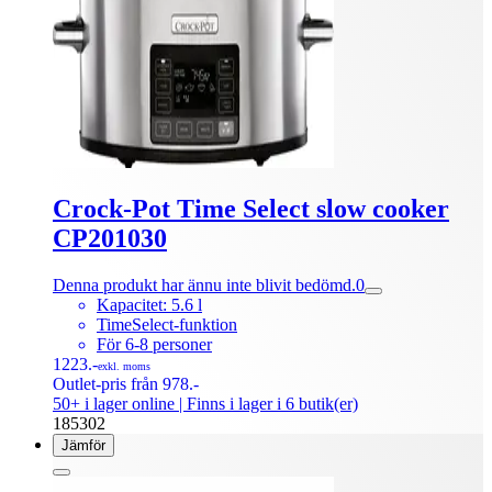
Crock-Pot Time Select slow cooker
CP201030
Denna produkt har ännu inte blivit bedömd.
0
Kapacitet: 5.6 l
TimeSelect-funktion
För 6-8 personer
1223.-
exkl. moms
Outlet-pris från 978.-
50+ i lager online
| Finns i lager i 6 butik(er)
185302
Jämför