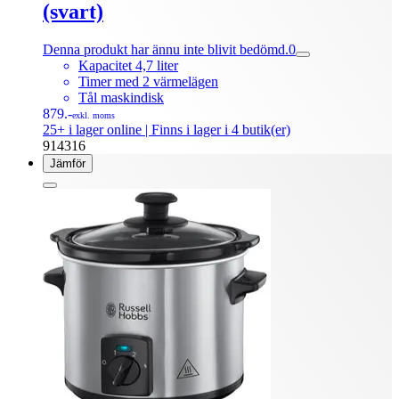
(svart)
Denna produkt har ännu inte blivit bedömd.
0
Kapacitet 4,7 liter
Timer med 2 värmelägen
Tål maskindisk
879.-
exkl. moms
25+ i lager online
| Finns i lager i 4 butik(er)
914316
Jämför