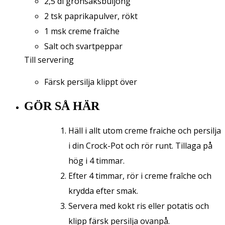
2,5 dl grönsaksbuljong
2 tsk paprikapulver, rökt
1 msk creme fraîche
Salt och svartpeppar
Till servering
Färsk persilja klippt över
GÖR SÅ HÄR
Häll i allt utom creme fraiche och persilja
i din Crock-Pot och rör runt. Tillaga på
hög i 4 timmar.
Efter 4 timmar, rör i creme fraîche och
krydda efter smak.
Servera med kokt ris eller potatis och
klipp färsk persilja ovanpå.