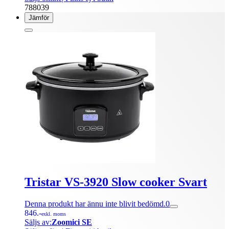
788039
Jämför
Tristar VS-3920 Slow cooker Svart
Denna produkt har ännu inte blivit bedömd.
0
846.-
exkl. moms
Säljs av:
Zoomici SE