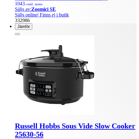
1043.-
exkl. moms
Säljs av:
Zoomici SE
Säljs online
| Finns ej i butik
332986
Jämför
Russell Hobbs Sous Vide Slow Cooker
25630-56