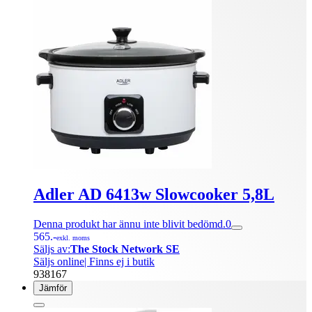
Adler AD 6413w Slowcooker 5,8L
Denna produkt har ännu inte blivit bedömd.
0
565.-
exkl. moms
Säljs av:
The Stock Network SE
Säljs online
| Finns ej i butik
938167
Jämför