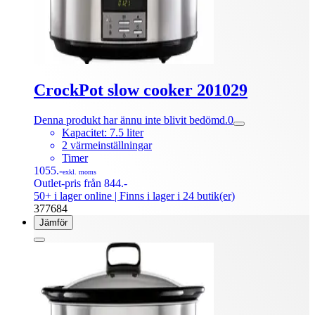
CrockPot slow cooker 201029
Denna produkt har ännu inte blivit bedömd.
0
Kapacitet: 7.5 liter
2 värmeinställningar
Timer
1055.-
exkl. moms
Outlet-pris från 844.-
50+ i lager online
| Finns i lager i 24 butik(er)
377684
Jämför