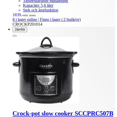
Tidsbesparande matlagning
Kapacitet: 5,6 liter
Stek och ångfunktion
1839.-
exkl. moms
8 i lager online
| Finns i lager i 2 butik(er)
CROCKP201014
Jämför
Crock-pot slow cooker SCCPRC507B