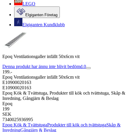
LEGO
Elgiganten Företag
Elgiganten Kundklubb
Epoq Ventilationsgaller infällt 50x6cm vit
Denna produkt har ännu inte blivit bedömd.
0
199.-
Epoq Ventilationsgaller infällt 50x6cm vit
E10900020163
E10900020163
Epoq Kök & Tvättstuga, Produkter till kök och tvättstuga, Skåp &
Inredning, Gångjärn & Beslag
Epoq
199
SEK
7340025936995
Epoq Kök & Tvättstuga
Produkter till kök och tvättstuga
Skåp &
Inredning
Gångjärn & Beslag