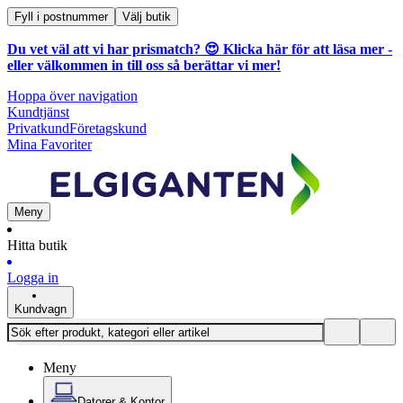
Fyll i postnummer
Välj butik
Du vet väl att vi har prismatch? 😍
Klicka här för att läsa mer
-
eller välkommen in till oss så berättar vi mer!
Hoppa över navigation
Kundtjänst
Privatkund
Företagskund
Mina Favoriter
Meny
Hitta butik
Logga in
Kundvagn
Meny
Datorer & Kontor