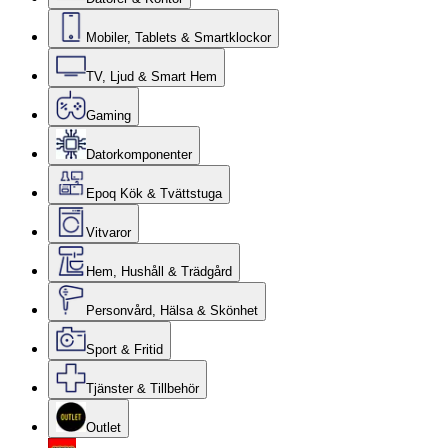
Mobiler, Tablets & Smartklockor
TV, Ljud & Smart Hem
Gaming
Datorkomponenter
Epoq Kök & Tvättstuga
Vitvaror
Hem, Hushåll & Trädgård
Personvård, Hälsa & Skönhet
Sport & Fritid
Tjänster & Tillbehör
Outlet