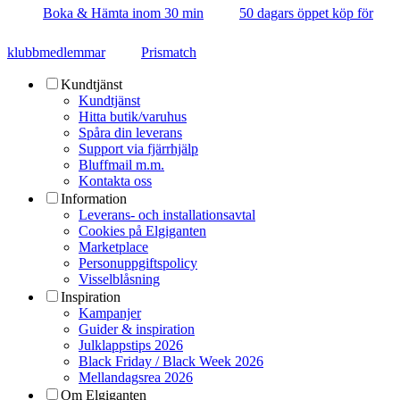
Boka & Hämta inom 30 min
50 dagars öppet köp för
klubbmedlemmar
Prismatch
Kundtjänst
Kundtjänst
Hitta butik/varuhus
Spåra din leverans
Support via fjärrhjälp
Bluffmail m.m.
Kontakta oss
Information
Leverans- och installationsavtal
Cookies på Elgiganten
Marketplace
Personuppgiftspolicy
Visselblåsning
Inspiration
Kampanjer
Guider & inspiration
Julklappstips 2026
Black Friday / Black Week 2026
Mellandagsrea 2026
Om Elgiganten