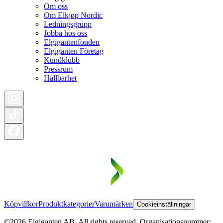
Om oss
Om Elkjøp Nordic
Ledningsgrupp
Jobba hos oss
Elgigantenfonden
Elgiganten Företag
Kundklubb
Pressrum
Hållbarhet
Köpvillkor
Produktkategorier
Varumärken
Cookieinställningar
©2026 Elgiganten AB. All rights reserved. Organisationsnummer: