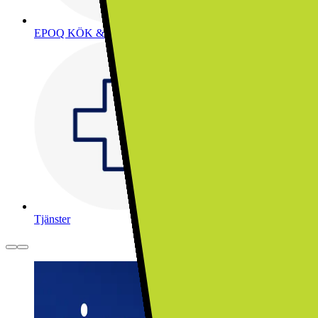
EPOQ KÖK & TVÄTTSTUGA
Tjänster