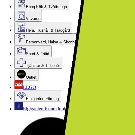
Epoq Kök & Tvättstuga
Vitvaror
Hem, Hushåll & Trädgård
Personvård, Hälsa & Skönhet
Sport & Fritid
Tjänster & Tillbehör
Outlet
LEGO
Elgiganten Företag
Elgiganten Kundklubb