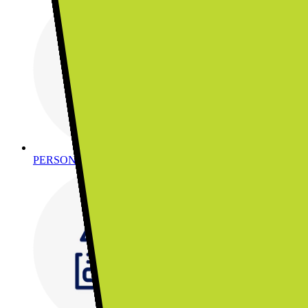
PERSONVÅRD, HÄLSA & SKÖNHET