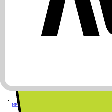
GAMING
HEM, HUSHÅLL & TRÄDGÅRD