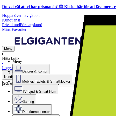
Du vet väl att vi har prismatch? 😍
Klicka här för att läsa mer
- e
Hoppa över navigation
Kundtjänst
Privatkund
Företagskund
Mina Favoriter
Meny
Hitta butik
Meny
Logga in
Datorer & Kontor
Kundvagn
Mobiler, Tablets & Smartklockor
TV, Ljud & Smart Hem
Gaming
Datorkomponenter