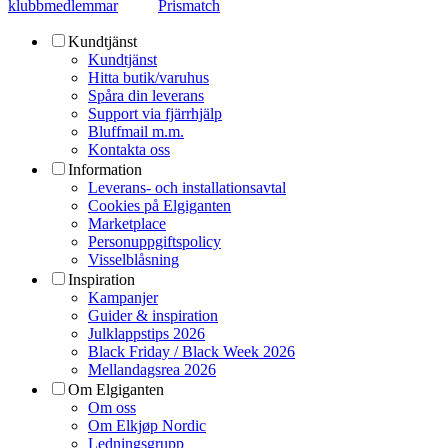
klubbmedlemmar
Prismatch
Kundtjänst
Kundtjänst
Hitta butik/varuhus
Spåra din leverans
Support via fjärrhjälp
Bluffmail m.m.
Kontakta oss
Information
Leverans- och installationsavtal
Cookies på Elgiganten
Marketplace
Personuppgiftspolicy
Visselblåsning
Inspiration
Kampanjer
Guider & inspiration
Julklappstips 2026
Black Friday / Black Week 2026
Mellandagsrea 2026
Om Elgiganten
Om oss
Om Elkjøp Nordic
Ledningsgrupp