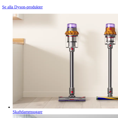
Se alla Dyson-produkter
Skaftdammsugare