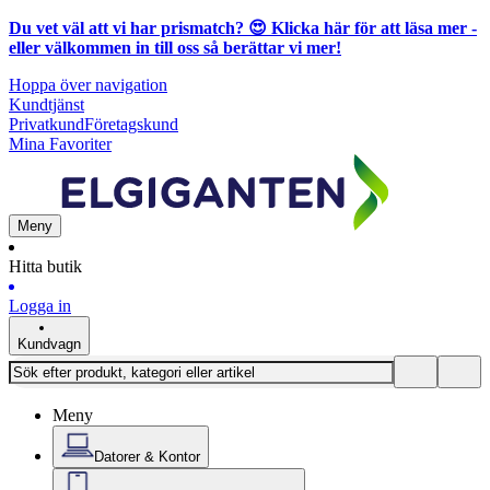
Du vet väl att vi har prismatch? 😍
Klicka här för att läsa mer
-
eller välkommen in till oss så berättar vi mer!
Hoppa över navigation
Kundtjänst
Privatkund
Företagskund
Mina Favoriter
Meny
Hitta butik
Logga in
Kundvagn
Meny
Datorer & Kontor