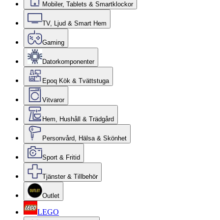
Mobiler, Tablets & Smartklockor
TV, Ljud & Smart Hem
Gaming
Datorkomponenter
Epoq Kök & Tvättstuga
Vitvaror
Hem, Hushåll & Trädgård
Personvård, Hälsa & Skönhet
Sport & Fritid
Tjänster & Tillbehör
Outlet
LEGO