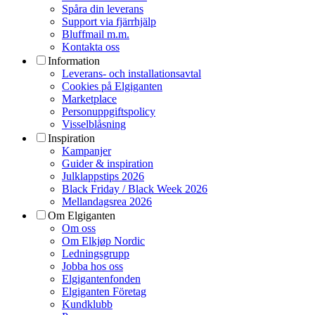
Spåra din leverans
Support via fjärrhjälp
Bluffmail m.m.
Kontakta oss
Information
Leverans- och installationsavtal
Cookies på Elgiganten
Marketplace
Personuppgiftspolicy
Visselblåsning
Inspiration
Kampanjer
Guider & inspiration
Julklappstips 2026
Black Friday / Black Week 2026
Mellandagsrea 2026
Om Elgiganten
Om oss
Om Elkjøp Nordic
Ledningsgrupp
Jobba hos oss
Elgigantenfonden
Elgiganten Företag
Kundklubb