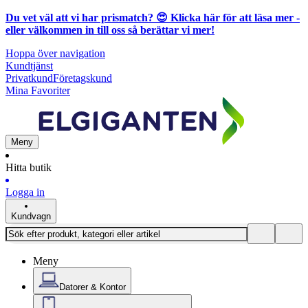
Du vet väl att vi har prismatch? 😍
Klicka här för att läsa mer
-
eller välkommen in till oss så berättar vi mer!
Hoppa över navigation
Kundtjänst
Privatkund
Företagskund
Mina Favoriter
Meny
Hitta butik
Logga in
Kundvagn
Meny
Datorer & Kontor