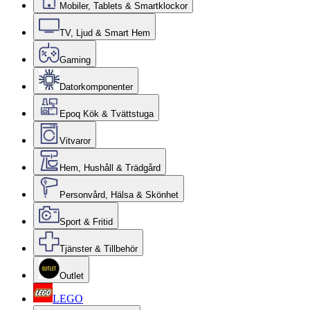
Mobiler, Tablets & Smartklockor
TV, Ljud & Smart Hem
Gaming
Datorkomponenter
Epoq Kök & Tvättstuga
Vitvaror
Hem, Hushåll & Trädgård
Personvård, Hälsa & Skönhet
Sport & Fritid
Tjänster & Tillbehör
Outlet
LEGO