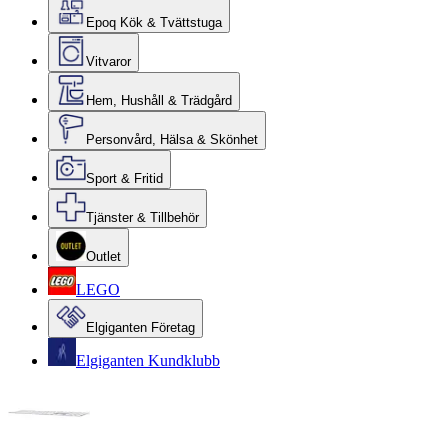
Epoq Kök & Tvättstuga
Vitvaror
Hem, Hushåll & Trädgård
Personvård, Hälsa & Skönhet
Sport & Fritid
Tjänster & Tillbehör
Outlet
LEGO
Elgiganten Företag
Elgiganten Kundklubb