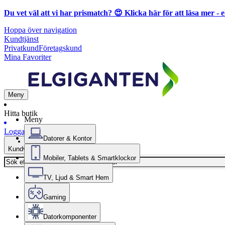
Du vet väl att vi har prismatch? 😍
Klicka här för att läsa mer
- e
Hoppa över navigation
Kundtjänst
Privatkund
Företagskund
Mina Favoriter
Meny
Hitta butik
Meny
Logga in
Datorer & Kontor
Kundvagn
Mobiler, Tablets & Smartklockor
TV, Ljud & Smart Hem
Gaming
Datorkomponenter