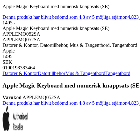
Apple Magic Keyboard med numerisk knappsats (SE)
Denna produkt har blivit bedömd som 4.8 av 5 möjliga stjärnor.
4.8
23
1495.-
Apple Magic Keyboard med numerisk knappsats (SE)
APPLEMQ052SA
APPLEMQ052SA
Datorer & Kontor, Datortillbehör, Mus & Tangentbord, Tangentbord
Apple
1495
SEK
0190198383464
Datorer & Kontor
Datortillbehör
Mus & Tangentbord
Tangentbord
Apple Magic Keyboard med numerisk knappsats (SE
Varukod
APPLEMQ052SA
Denna produkt har blivit bedömd som 4.8 av 5 möjliga stjärnor.
4.8
23