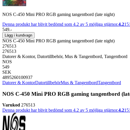
NOS C-450 Mini PRO RGB gaming tangentbord (late night)
Denna produkt har blivit bedömd som 4.2 av 5 möjliga stjärnor.
4.2
15
549.-
Lägg i kundvagn
NOS C-450 Mini PRO RGB gaming tangentbord (late night)
276513
276513
Datorer & Kontor, Datortillbehör, Mus & Tangentbord, Tangentbord
NOS
549
SEK
4895260100937
Datorer & Kontor
Datortillbehör
Mus & Tangentbord
Tangentbord
NOS C-450 Mini PRO RGB gaming tangentbord (late
Varukod
276513
Denna produkt har blivit bedömd som 4.2 av 5 möjliga stjärnor.
4.2
15