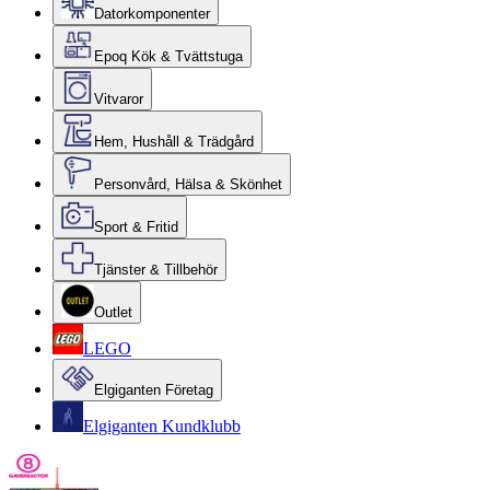
Datorkomponenter
Epoq Kök & Tvättstuga
Vitvaror
Hem, Hushåll & Trädgård
Personvård, Hälsa & Skönhet
Sport & Fritid
Tjänster & Tillbehör
Outlet
LEGO
Elgiganten Företag
Elgiganten Kundklubb