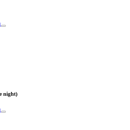
1
 night)
1