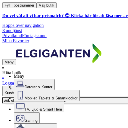
Fyll i postnummer
Välj butik
Du vet väl att vi har prismatch? 😍
Klicka här för att läsa mer
- e
Hoppa över navigation
Kundtjänst
Privatkund
Företagskund
Mina Favoriter
Meny
Hitta butik
Meny
Logga in
Datorer & Kontor
Kundvagn
Mobiler, Tablets & Smartklockor
TV, Ljud & Smart Hem
Gaming