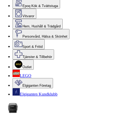
Epoq Kök & Tvättstuga
Vitvaror
Hem, Hushåll & Trädgård
Personvård, Hälsa & Skönhet
Sport & Fritid
Tjänster & Tillbehör
Outlet
LEGO
Elgiganten Företag
Elgiganten Kundklubb