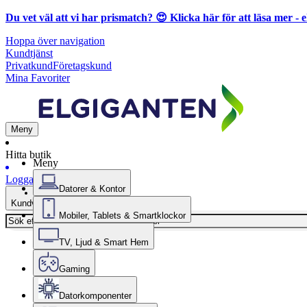
Du vet väl att vi har prismatch? 😍
Klicka här för att läsa mer
- e
Hoppa över navigation
Kundtjänst
Privatkund
Företagskund
Mina Favoriter
Meny
Hitta butik
Meny
Logga in
Datorer & Kontor
Kundvagn
Mobiler, Tablets & Smartklockor
TV, Ljud & Smart Hem
Gaming
Datorkomponenter