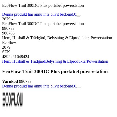
EcoFlow Trail 300DC Plus portabel powerstation
Denna produkt har ännu inte blivit bedömd.
0
2879.-
EcoFlow Trail 300DC Plus portabel powerstation
986783
986783
Hem, Hushåll & Trädgård, Belysning & Elprodukter, Powerstation
Ecoflow
2879
SEK
4895251648424
Hem, Hushåll & Trädgård
Belysning & Elprodukter
Powerstation
EcoFlow Trail 300DC Plus portabel powerstation
Varukod
986783
Denna produkt har ännu inte blivit bedömd.
0