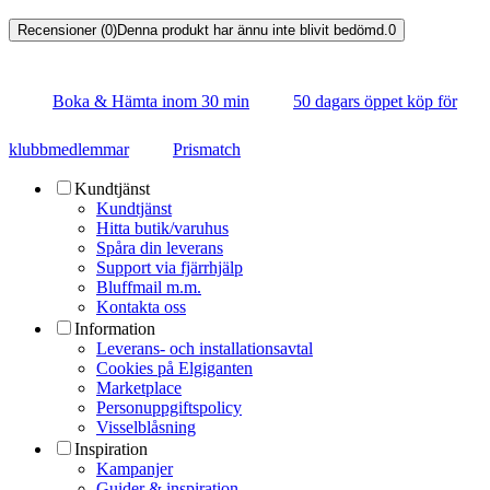
Recensioner (0)
Denna produkt har ännu inte blivit bedömd.
0
Boka & Hämta inom 30 min
50 dagars öppet köp för
klubbmedlemmar
Prismatch
Kundtjänst
Kundtjänst
Hitta butik/varuhus
Spåra din leverans
Support via fjärrhjälp
Bluffmail m.m.
Kontakta oss
Information
Leverans- och installationsavtal
Cookies på Elgiganten
Marketplace
Personuppgiftspolicy
Visselblåsning
Inspiration
Kampanjer
Guider & inspiration