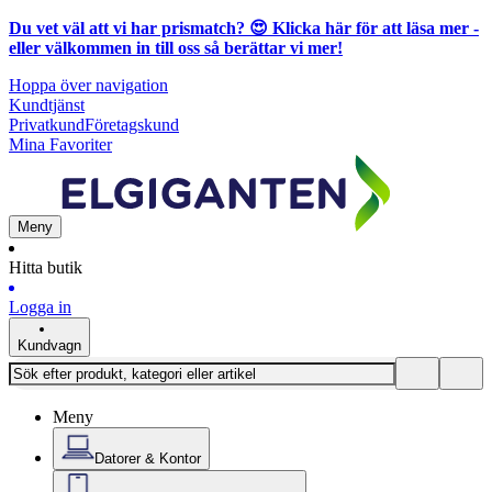
Du vet väl att vi har prismatch? 😍
Klicka här för att läsa mer
-
eller välkommen in till oss så berättar vi mer!
Hoppa över navigation
Kundtjänst
Privatkund
Företagskund
Mina Favoriter
Meny
Hitta butik
Logga in
Kundvagn
Meny
Datorer & Kontor