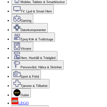
Mobiler, Tablets & Smartklockor
TV, Ljud & Smart Hem
Gaming
Datorkomponenter
Epoq Kök & Tvättstuga
Vitvaror
Hem, Hushåll & Trädgård
Personvård, Hälsa & Skönhet
Sport & Fritid
Tjänster & Tillbehör
Outlet
LEGO