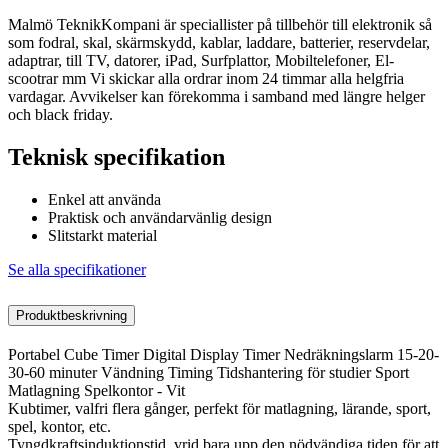
Malmö TeknikKompani är speciallister på tillbehör till elektronik så
som fodral, skal, skärmskydd, kablar, laddare, batterier, reservdelar,
adaptrar, till TV, datorer, iPad, Surfplattor, Mobiltelefoner, El-
scootrar mm Vi skickar alla ordrar inom 24 timmar alla helgfria
vardagar. Avvikelser kan förekomma i samband med längre helger
och black friday.
Teknisk specifikation
Enkel att använda
Praktisk och användarvänlig design
Slitstarkt material
Se alla specifikationer
Produktbeskrivning
Portabel Cube Timer Digital Display Timer Nedräkningslarm 15-20-
30-60 minuter Vändning Timing Tidshantering för studier Sport
Matlagning Spelkontor - Vit
Kubtimer, valfri flera gånger, perfekt för matlagning, lärande, sport,
spel, kontor, etc.
Tyngdkraftsinduktionstid, vrid bara upp den nödvändiga tiden för att