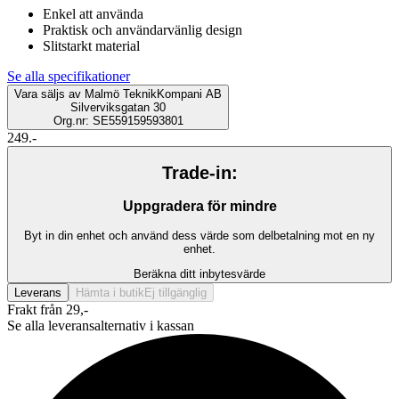
Enkel att använda
Praktisk och användarvänlig design
Slitstarkt material
Se alla specifikationer
Vara säljs av
Malmö TeknikKompani AB
Silverviksgatan 30
Org.nr: SE559159593801
249.-
Trade-in:
Uppgradera för mindre
Byt in din enhet och använd dess värde som delbetalning mot en ny
enhet.
Beräkna ditt inbytesvärde
Leverans
Hämta i butik
Ej tillgänglig
Frakt från 29,-
Se alla leveransalternativ i kassan