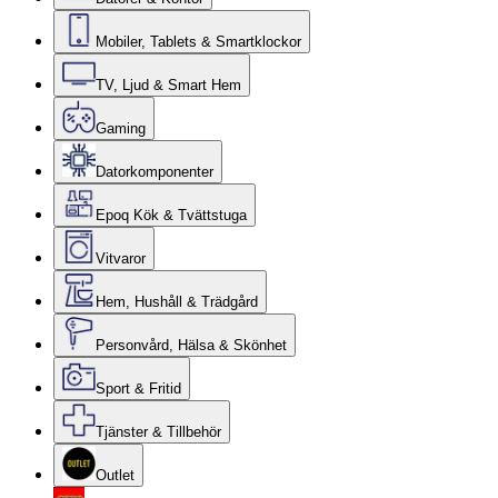
Mobiler, Tablets & Smartklockor
TV, Ljud & Smart Hem
Gaming
Datorkomponenter
Epoq Kök & Tvättstuga
Vitvaror
Hem, Hushåll & Trädgård
Personvård, Hälsa & Skönhet
Sport & Fritid
Tjänster & Tillbehör
Outlet