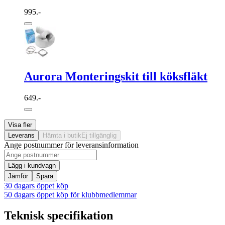
995.-
Aurora Monteringskit till köksfläkt
649.-
Visa fler
Leverans
Hämta i butik
Ej tillgänglig
Ange postnummer för leveransinformation
Lägg i kundvagn
Jämför
Spara
30 dagars öppet köp
50 dagars öppet köp för klubbmedlemmar
Teknisk specifikation