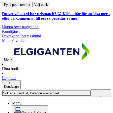
Fyll i postnummer
Välj butik
Du vet väl att vi har prismatch? 😍
Klicka här för att läsa mer
-
eller välkommen in till oss så berättar vi mer!
Hoppa över navigation
Kundtjänst
Privatkund
Företagskund
Mina Favoriter
Meny
Hitta butik
Logga in
Kundvagn
Meny
Datorer & Kontor