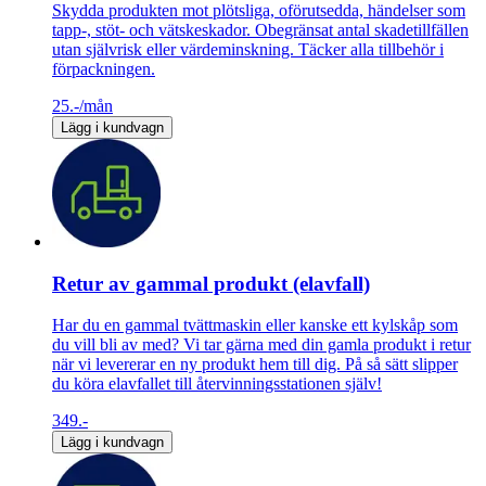
Skydda produkten mot plötsliga, oförutsedda, händelser som
tapp-, stöt- och vätskeskador. Obegränsat antal skadetillfällen
utan självrisk eller värdeminskning. Täcker alla tillbehör i
förpackningen.
25.-
/mån
Lägg i kundvagn
Retur av gammal produkt (elavfall)
Har du en gammal tvättmaskin eller kanske ett kylskåp som
du vill bli av med? Vi tar gärna med din gamla produkt i retur
när vi levererar en ny produkt hem till dig. På så sätt slipper
du köra elavfallet till återvinningsstationen själv!
349.-
Lägg i kundvagn