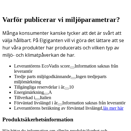
Varför publicerar vi miljöparametrar?
Många konsumenter kanske tycker att det är svårt att
välja hållbart. På Elgiganten vill vi göra det lättare att se
hur våra produkter har producerats och vilken typ av
miljö- och klimatpåverkan de har.
Leverantörens EcoVadis score
Information saknas från
leverantör
Tredje parts miljögodkännande
Ingen tredjeparts
miljömärkning
Tillgängliga reservdelar i år
10
Energimärkning
A
Tillverkad i
Italien
Förväntad livslängd i år
Information saknas från leverantör
Leverantörens beräkning av förväntad livslängd,
läs mer här
Produktsäkerhetsinformation
Här hittar du information om allmän produktsäkerhet och