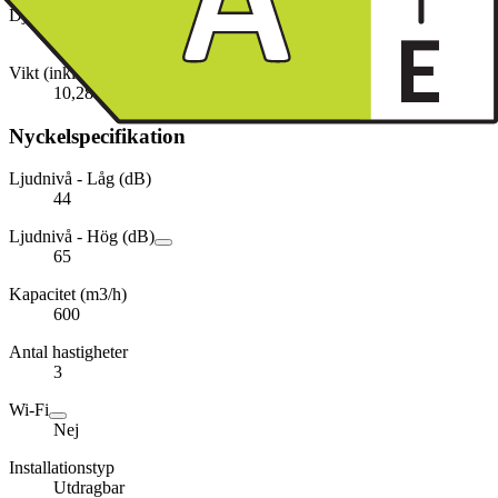
Djup (inkl. emballage)
66,0 cm
Vikt (inkl. emballage)
10,28 kg
Nyckelspecifikation
Ljudnivå - Låg (dB)
44
Ljudnivå - Hög (dB)
65
Kapacitet (m3/h)
600
Antal hastigheter
3
Wi-Fi
Nej
Installationstyp
Utdragbar