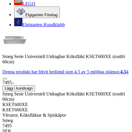
LEGO
Elgiganten Företag
Elgiganten Kundklubb
Smeg Serie Universiell Utdragbar Köksfläkt KSET600XE (rostfri
60cm)
Denna produkt har blivit bedömd som 4.5 av 5 möjliga stjärnor.
4.5
4
7495.-
Lägg i kundvagn
Smeg Serie Universiell Utdragbar Köksfläkt KSET600XE (rostfri
60cm)
KSET600XE
KSET600XE
Vitvaror, Köksfläktar & Spiskåpor
Smeg
7495
SEK