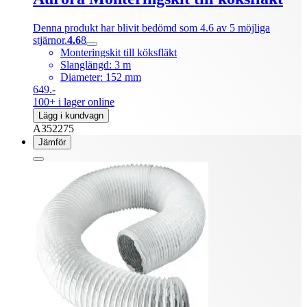
Denna produkt har blivit bedömd som 4.6 av 5 möjliga
stjärnor.
4.6
8
Monteringskit till köksfläkt
Slanglängd: 3 m
Diameter: 152 mm
649.-
100+ i lager online
Lägg i kundvagn
A352275
Jämför