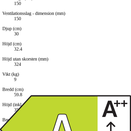
150
Ventilationsslag - dimension (mm)
150
Djup (cm)
30
Höjd (cm)
32.4
Höjd utan skorsten (mm)
324
Vikt (kg)
9
Bredd (cm)
59.8
Höjd (inkl. emballage)
35,0 cm
Bredd (inkl. emballage)
37,0 cm