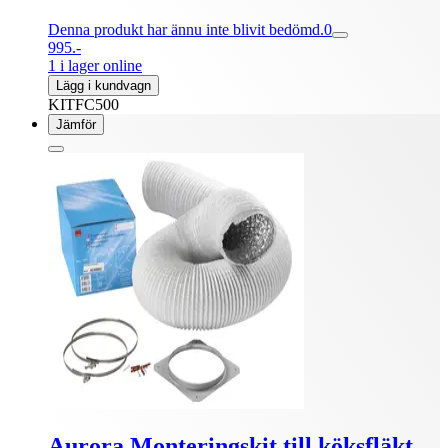
Denna produkt har ännu inte blivit bedömd.
0
995.-
1 i lager online
Lägg i kundvagn
KITFC500
Jämför
Aurora Monteringskit till köksfläkt