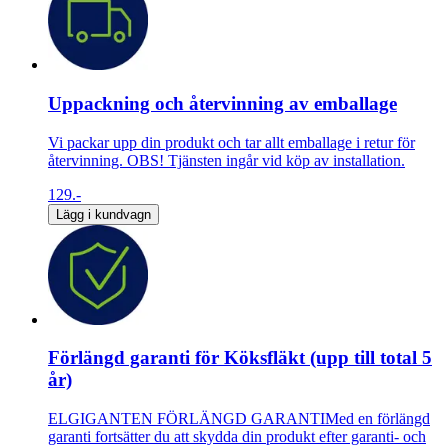
Uppackning och återvinning av emballage
Vi packar upp din produkt och tar allt emballage i retur för
återvinning. OBS! Tjänsten ingår vid köp av installation.
129.-
Lägg i kundvagn
Förlängd garanti för Köksfläkt (upp till total 5
år)
ELGIGANTEN FÖRLÄNGD GARANTIMed en förlängd
garanti fortsätter du att skydda din produkt efter garanti- och