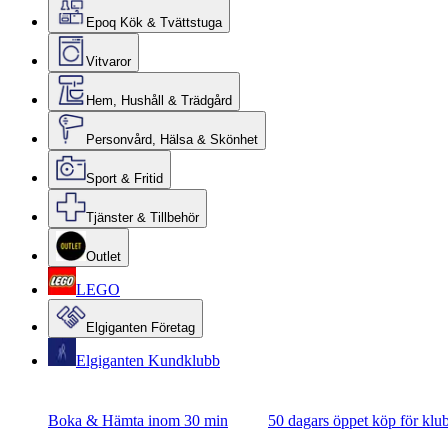
Epoq Kök & Tvättstuga
Vitvaror
Hem, Hushåll & Trädgård
Personvård, Hälsa & Skönhet
Sport & Fritid
Tjänster & Tillbehör
Outlet
LEGO
Elgiganten Företag
Elgiganten Kundklubb
Boka & Hämta inom 30 min
50 dagars öppet köp för k