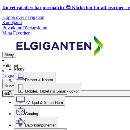
Du vet väl att vi har prismatch? 😍
Klicka här för att läsa mer
- e
Hoppa över navigation
Kundtjänst
Privatkund
Företagskund
Mina Favoriter
Meny
Hitta butik
Meny
Logga in
Datorer & Kontor
Kundvagn
Mobiler, Tablets & Smartklockor
TV, Ljud & Smart Hem
Gaming
Datorkomponenter