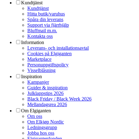
Kundtjänst
Kundtjänst
Hitta butik/varuhus
Spåra din leverans
Support via fjärrhjälp
Bluffmail m.m.
Kontakta oss
Information
Leverans- och installationsavtal
Cookies på Elgiganten
Marketplace
Personuppgiftspolicy
Visselblåsning
Inspiration
Kampanjer
Guider & inspiration
Julklappstips 2026
Black Friday / Black Week 2026
Mellandagsrea 2026
Om Elgiganten
Om oss
Om Elkjøp Nordic
Ledningsgrupp
Jobba hos oss
Elgigantenfonden