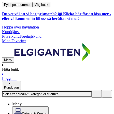
Fyll i postnummer
Välj butik
Du vet väl att vi har prismatch? 😍
Klicka här för att läsa mer
-
eller välkommen in till oss så berättar vi mer!
Hoppa över navigation
Kundtjänst
Privatkund
Företagskund
Mina Favoriter
Meny
Hitta butik
Logga in
Kundvagn
Meny
Datorer & Kontor