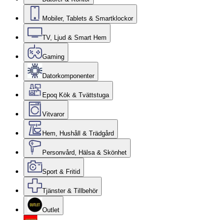
Mobiler, Tablets & Smartklockor
TV, Ljud & Smart Hem
Gaming
Datorkomponenter
Epoq Kök & Tvättstuga
Vitvaror
Hem, Hushåll & Trädgård
Personvård, Hälsa & Skönhet
Sport & Fritid
Tjänster & Tillbehör
Outlet