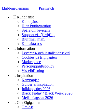
klubbmedlemmar
Prismatch
Kundtjänst
Kundtjänst
Hitta butik/varuhus
Spåra din leverans
Support via fjärrhjälp
Bluffmail m.m.
Kontakta oss
Information
Leverans- och installationsavtal
Cookies på Elgiganten
Marketplace
Personuppgiftspolicy
Visselblåsning
Inspiration
Kampanjer
Guider & inspiration
Julklappstips 2026
Black Friday / Black Week 2026
Mellandagsrea 2026
Om Elgiganten
Om oss