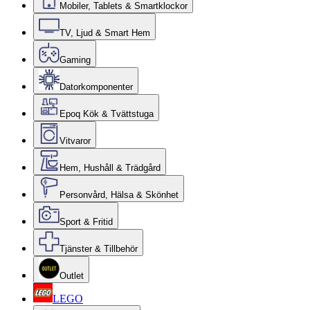
Mobiler, Tablets & Smartklockor
TV, Ljud & Smart Hem
Gaming
Datorkomponenter
Epoq Kök & Tvättstuga
Vitvaror
Hem, Hushåll & Trädgård
Personvård, Hälsa & Skönhet
Sport & Fritid
Tjänster & Tillbehör
Outlet
LEGO