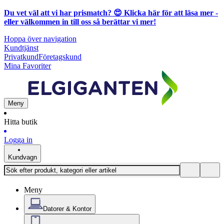
Du vet väl att vi har prismatch? 😍
Klicka här för att läsa mer
-
eller välkommen in till oss så berättar vi mer!
Hoppa över navigation
Kundtjänst
Privatkund
Företagskund
Mina Favoriter
Meny
Hitta butik
Logga in
Kundvagn
Meny
Datorer & Kontor