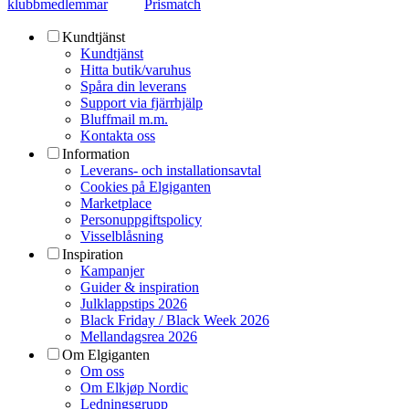
klubbmedlemmar
Prismatch
Kundtjänst
Kundtjänst
Hitta butik/varuhus
Spåra din leverans
Support via fjärrhjälp
Bluffmail m.m.
Kontakta oss
Information
Leverans- och installationsavtal
Cookies på Elgiganten
Marketplace
Personuppgiftspolicy
Visselblåsning
Inspiration
Kampanjer
Guider & inspiration
Julklappstips 2026
Black Friday / Black Week 2026
Mellandagsrea 2026
Om Elgiganten
Om oss
Om Elkjøp Nordic
Ledningsgrupp