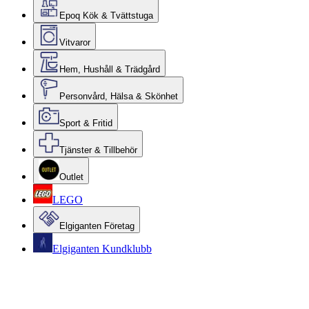
Epoq Kök & Tvättstuga
Vitvaror
Hem, Hushåll & Trädgård
Personvård, Hälsa & Skönhet
Sport & Fritid
Tjänster & Tillbehör
Outlet
LEGO
Elgiganten Företag
Elgiganten Kundklubb