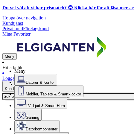
Du vet väl att vi har prismatch? 😍
Klicka här för att läsa mer
- e
Hoppa över navigation
Kundtjänst
Privatkund
Företagskund
Mina Favoriter
Meny
Hitta butik
Meny
Logga in
Datorer & Kontor
Kundvagn
Mobiler, Tablets & Smartklockor
TV, Ljud & Smart Hem
Gaming
Datorkomponenter