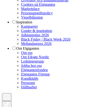
Leverans- och installationsavtal
Cookies på Elgiganten
Marketplace
Personuppgiftspolicy
Visselblåsning
Inspiration
Kampanjer
Guider & inspiration
Julklappstips 2026
Black Friday / Black Week 2026
Mellandagsrea 2026
Om Elgiganten
Om oss
Om Elkjøp Nordic
Ledningsgrupp
Jobba hos oss
Elgigantenfonden
Elgiganten Företag
Kundklubb
Pressrum
Hållbarhet