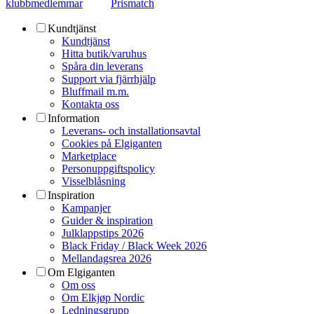
klubbmedlemmar
Prismatch
Kundtjänst
Kundtjänst
Hitta butik/varuhus
Spåra din leverans
Support via fjärrhjälp
Bluffmail m.m.
Kontakta oss
Information
Leverans- och installationsavtal
Cookies på Elgiganten
Marketplace
Personuppgiftspolicy
Visselblåsning
Inspiration
Kampanjer
Guider & inspiration
Julklappstips 2026
Black Friday / Black Week 2026
Mellandagsrea 2026
Om Elgiganten
Om oss
Om Elkjøp Nordic
Ledningsgrupp