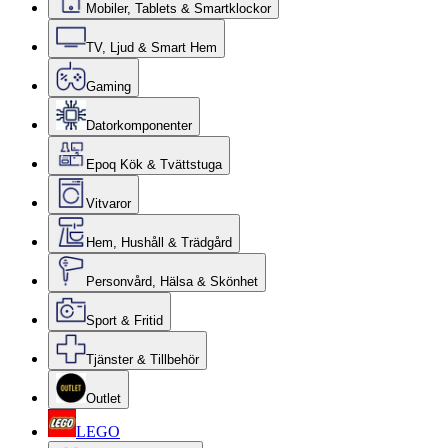
Mobiler, Tablets & Smartklockor
TV, Ljud & Smart Hem
Gaming
Datorkomponenter
Epoq Kök & Tvättstuga
Vitvaror
Hem, Hushåll & Trädgård
Personvård, Hälsa & Skönhet
Sport & Fritid
Tjänster & Tillbehör
Outlet
LEGO