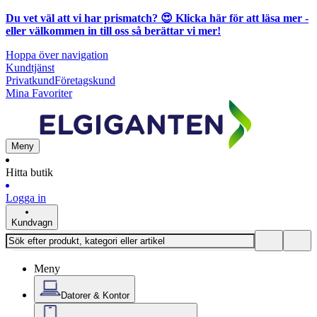
Du vet väl att vi har prismatch? 😍
Klicka här för att läsa mer
-
eller välkommen in till oss så berättar vi mer!
Hoppa över navigation
Kundtjänst
Privatkund
Företagskund
Mina Favoriter
Meny
Hitta butik
Logga in
Kundvagn
Meny
Datorer & Kontor