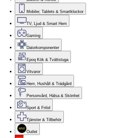
Mobiler, Tablets & Smartklockor
TV, Ljud & Smart Hem
Gaming
Datorkomponenter
Epoq Kök & Tvättstuga
Vitvaror
Hem, Hushåll & Trädgård
Personvård, Hälsa & Skönhet
Sport & Fritid
Tjänster & Tillbehör
Outlet