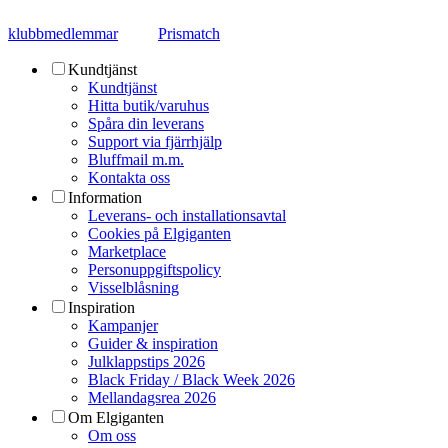
klubbmedlemmar
Prismatch
Kundtjänst
Kundtjänst
Hitta butik/varuhus
Spåra din leverans
Support via fjärrhjälp
Bluffmail m.m.
Kontakta oss
Information
Leverans- och installationsavtal
Cookies på Elgiganten
Marketplace
Personuppgiftspolicy
Visselblåsning
Inspiration
Kampanjer
Guider & inspiration
Julklappstips 2026
Black Friday / Black Week 2026
Mellandagsrea 2026
Om Elgiganten
Om oss