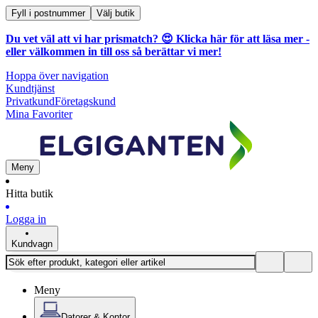
Fyll i postnummer
Välj butik
Du vet väl att vi har prismatch? 😍
Klicka här för att läsa mer
-
eller välkommen in till oss så berättar vi mer!
Hoppa över navigation
Kundtjänst
Privatkund
Företagskund
Mina Favoriter
Meny
Hitta butik
Logga in
Kundvagn
Meny
Datorer & Kontor