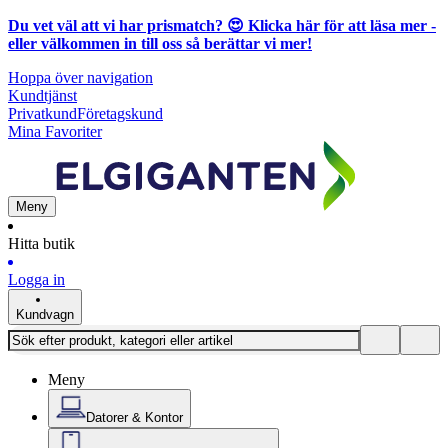
Du vet väl att vi har prismatch? 😍
Klicka här för att läsa mer
-
eller välkommen in till oss så berättar vi mer!
Hoppa över navigation
Kundtjänst
Privatkund
Företagskund
Mina Favoriter
Meny
Hitta butik
Logga in
Kundvagn
Meny
Datorer & Kontor