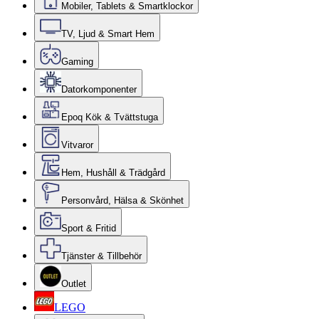
Mobiler, Tablets & Smartklockor
TV, Ljud & Smart Hem
Gaming
Datorkomponenter
Epoq Kök & Tvättstuga
Vitvaror
Hem, Hushåll & Trädgård
Personvård, Hälsa & Skönhet
Sport & Fritid
Tjänster & Tillbehör
Outlet
LEGO