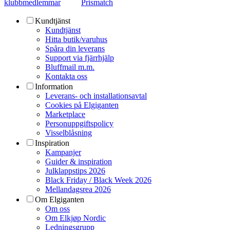
klubbmedlemmar
Prismatch
Kundtjänst
Kundtjänst
Hitta butik/varuhus
Spåra din leverans
Support via fjärrhjälp
Bluffmail m.m.
Kontakta oss
Information
Leverans- och installationsavtal
Cookies på Elgiganten
Marketplace
Personuppgiftspolicy
Visselblåsning
Inspiration
Kampanjer
Guider & inspiration
Julklappstips 2026
Black Friday / Black Week 2026
Mellandagsrea 2026
Om Elgiganten
Om oss
Om Elkjøp Nordic
Ledningsgrupp