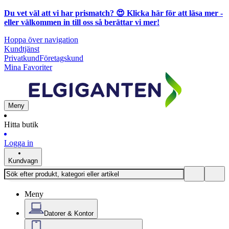
Du vet väl att vi har prismatch? 😍
Klicka här för att läsa mer
-
eller välkommen in till oss så berättar vi mer!
Hoppa över navigation
Kundtjänst
Privatkund
Företagskund
Mina Favoriter
Meny
Hitta butik
Logga in
Kundvagn
Meny
Datorer & Kontor