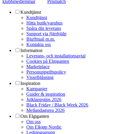
klubbmedlemmar
Prismatch
Kundtjänst
Kundtjänst
Hitta butik/varuhus
Spåra din leverans
Support via fjärrhjälp
Bluffmail m.m.
Kontakta oss
Information
Leverans- och installationsavtal
Cookies på Elgiganten
Marketplace
Personuppgiftspolicy
Visselblåsning
Inspiration
Kampanjer
Guider & inspiration
Julklappstips 2026
Black Friday / Black Week 2026
Mellandagsrea 2026
Om Elgiganten
Om oss
Om Elkjøp Nordic
Ledningsgrupp