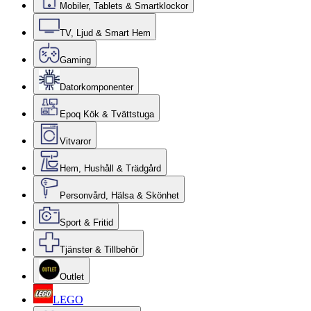
Mobiler, Tablets & Smartklockor
TV, Ljud & Smart Hem
Gaming
Datorkomponenter
Epoq Kök & Tvättstuga
Vitvaror
Hem, Hushåll & Trädgård
Personvård, Hälsa & Skönhet
Sport & Fritid
Tjänster & Tillbehör
Outlet
LEGO