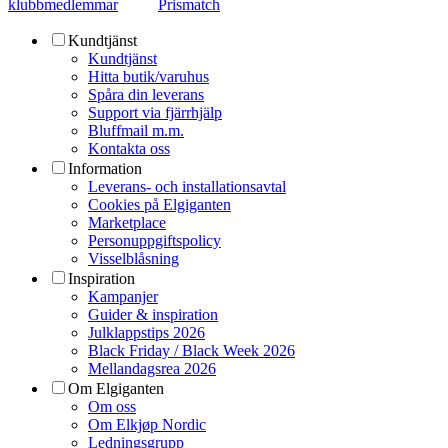
klubbmedlemmar
Prismatch
Kundtjänst
Kundtjänst
Hitta butik/varuhus
Spåra din leverans
Support via fjärrhjälp
Bluffmail m.m.
Kontakta oss
Information
Leverans- och installationsavtal
Cookies på Elgiganten
Marketplace
Personuppgiftspolicy
Visselblåsning
Inspiration
Kampanjer
Guider & inspiration
Julklappstips 2026
Black Friday / Black Week 2026
Mellandagsrea 2026
Om Elgiganten
Om oss
Om Elkjøp Nordic
Ledningsgrupp