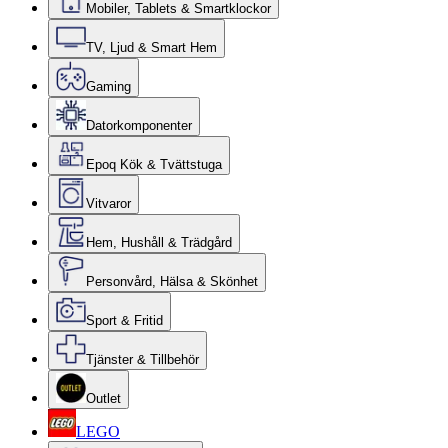
Mobiler, Tablets & Smartklockor
TV, Ljud & Smart Hem
Gaming
Datorkomponenter
Epoq Kök & Tvättstuga
Vitvaror
Hem, Hushåll & Trädgård
Personvård, Hälsa & Skönhet
Sport & Fritid
Tjänster & Tillbehör
Outlet
LEGO