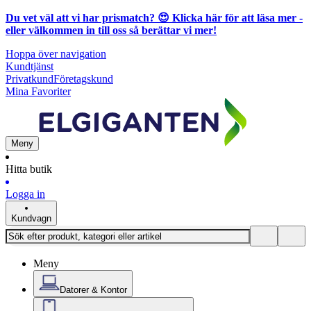
Du vet väl att vi har prismatch? 😍
Klicka här för att läsa mer
-
eller välkommen in till oss så berättar vi mer!
Hoppa över navigation
Kundtjänst
Privatkund
Företagskund
Mina Favoriter
Meny
Hitta butik
Logga in
Kundvagn
Meny
Datorer & Kontor