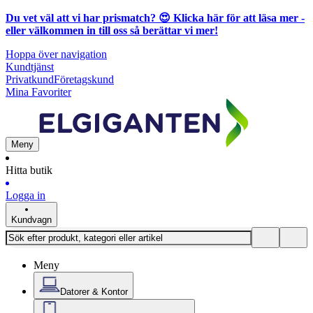
Du vet väl att vi har prismatch? 😍
Klicka här för att läsa mer
-
eller välkommen in till oss så berättar vi mer!
Hoppa över navigation
Kundtjänst
Privatkund
Företagskund
Mina Favoriter
Meny
Hitta butik
Logga in
Kundvagn
Meny
Datorer & Kontor