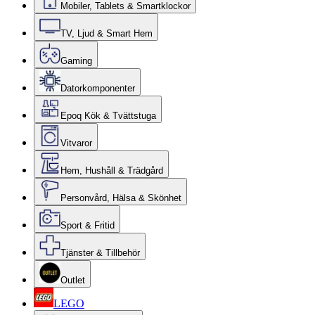
Mobiler, Tablets & Smartklockor
TV, Ljud & Smart Hem
Gaming
Datorkomponenter
Epoq Kök & Tvättstuga
Vitvaror
Hem, Hushåll & Trädgård
Personvård, Hälsa & Skönhet
Sport & Fritid
Tjänster & Tillbehör
Outlet
LEGO