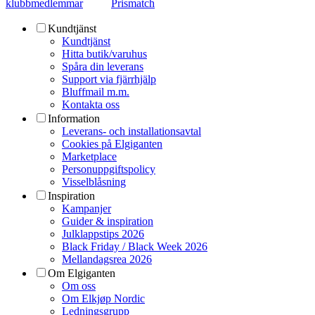
klubbmedlemmar
Prismatch
Kundtjänst
Kundtjänst
Hitta butik/varuhus
Spåra din leverans
Support via fjärrhjälp
Bluffmail m.m.
Kontakta oss
Information
Leverans- och installationsavtal
Cookies på Elgiganten
Marketplace
Personuppgiftspolicy
Visselblåsning
Inspiration
Kampanjer
Guider & inspiration
Julklappstips 2026
Black Friday / Black Week 2026
Mellandagsrea 2026
Om Elgiganten
Om oss
Om Elkjøp Nordic
Ledningsgrupp