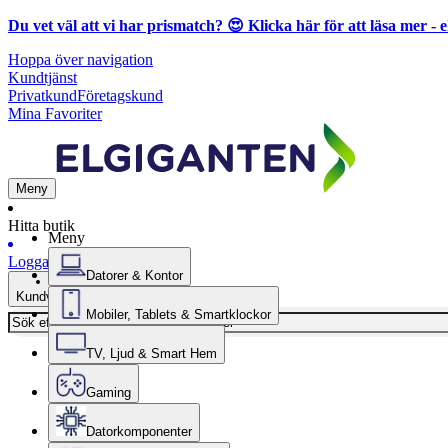
Du vet väl att vi har prismatch? 😍
Klicka här för att läsa mer
- e
Hoppa över navigation
Kundtjänst
Privatkund
Företagskund
Mina Favoriter
Meny
Hitta butik
Meny
Logga in
Datorer & Kontor
Kundvagn
Mobiler, Tablets & Smartklockor
TV, Ljud & Smart Hem
Gaming
Datorkomponenter