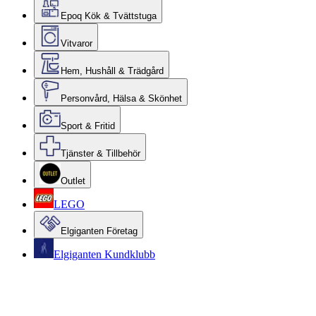
Epoq Kök & Tvättstuga
Vitvaror
Hem, Hushåll & Trädgård
Personvård, Hälsa & Skönhet
Sport & Fritid
Tjänster & Tillbehör
Outlet
LEGO
Elgiganten Företag
Elgiganten Kundklubb