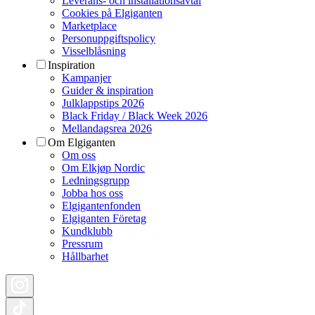
Leverans- och installationsavtal
Cookies på Elgiganten
Marketplace
Personuppgiftspolicy
Visselblåsning
Inspiration
Kampanjer
Guider & inspiration
Julklappstips 2026
Black Friday / Black Week 2026
Mellandagsrea 2026
Om Elgiganten
Om oss
Om Elkjøp Nordic
Ledningsgrupp
Jobba hos oss
Elgigantenfonden
Elgiganten Företag
Kundklubb
Pressrum
Hållbarhet