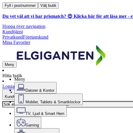
Fyll i postnummer
Välj butik
Du vet väl att vi har prismatch? 😍
Klicka här för att läsa mer
- e
Hoppa över navigation
Kundtjänst
Privatkund
Företagskund
Mina Favoriter
Meny
Hitta butik
Meny
Logga in
Datorer & Kontor
Kundvagn
Mobiler, Tablets & Smartklockor
TV, Ljud & Smart Hem
Gaming