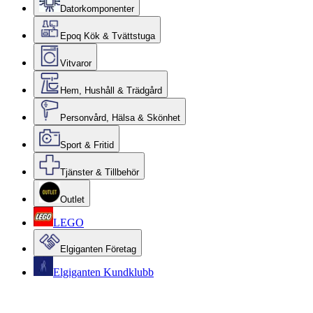
Datorkomponenter
Epoq Kök & Tvättstuga
Vitvaror
Hem, Hushåll & Trädgård
Personvård, Hälsa & Skönhet
Sport & Fritid
Tjänster & Tillbehör
Outlet
LEGO
Elgiganten Företag
Elgiganten Kundklubb