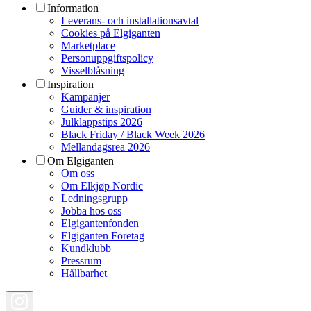
Information
Leverans- och installationsavtal
Cookies på Elgiganten
Marketplace
Personuppgiftspolicy
Visselblåsning
Inspiration
Kampanjer
Guider & inspiration
Julklappstips 2026
Black Friday / Black Week 2026
Mellandagsrea 2026
Om Elgiganten
Om oss
Om Elkjøp Nordic
Ledningsgrupp
Jobba hos oss
Elgigantenfonden
Elgiganten Företag
Kundklubb
Pressrum
Hållbarhet