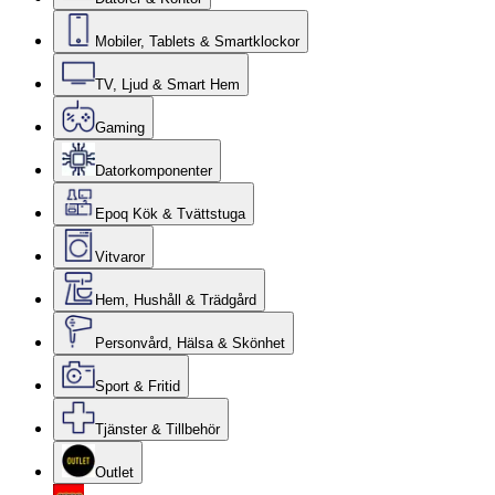
Mobiler, Tablets & Smartklockor
TV, Ljud & Smart Hem
Gaming
Datorkomponenter
Epoq Kök & Tvättstuga
Vitvaror
Hem, Hushåll & Trädgård
Personvård, Hälsa & Skönhet
Sport & Fritid
Tjänster & Tillbehör
Outlet