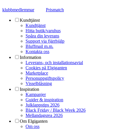
klubbmedlemmar
Prismatch
Kundtjänst
Kundtjänst
Hitta butik/varuhus
Spåra din leverans
Support via fjärrhjälp
Bluffmail m.m.
Kontakta oss
Information
Leverans- och installationsavtal
Cookies på Elgiganten
Marketplace
Personuppgiftspolicy
Visselblåsning
Inspiration
Kampanjer
Guider & inspiration
Julklappstips 2026
Black Friday / Black Week 2026
Mellandagsrea 2026
Om Elgiganten
Om oss