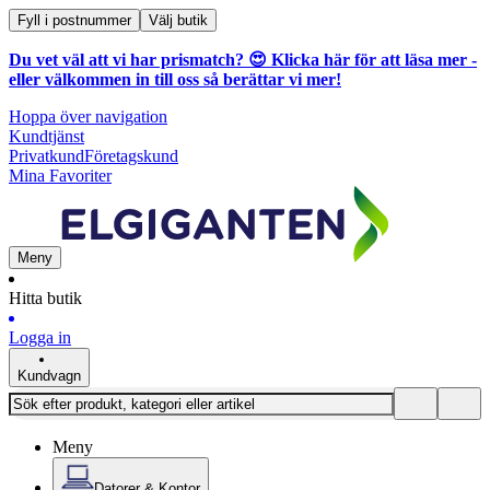
Fyll i postnummer
Välj butik
Du vet väl att vi har prismatch? 😍
Klicka här för att läsa mer
-
eller välkommen in till oss så berättar vi mer!
Hoppa över navigation
Kundtjänst
Privatkund
Företagskund
Mina Favoriter
Meny
Hitta butik
Logga in
Kundvagn
Meny
Datorer & Kontor