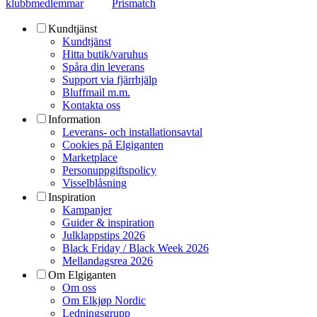
klubbmedlemmar
Prismatch
Kundtjänst
Kundtjänst
Hitta butik/varuhus
Spåra din leverans
Support via fjärrhjälp
Bluffmail m.m.
Kontakta oss
Information
Leverans- och installationsavtal
Cookies på Elgiganten
Marketplace
Personuppgiftspolicy
Visselblåsning
Inspiration
Kampanjer
Guider & inspiration
Julklappstips 2026
Black Friday / Black Week 2026
Mellandagsrea 2026
Om Elgiganten
Om oss
Om Elkjøp Nordic
Ledningsgrupp