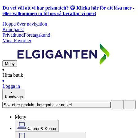
Du vet väl att vi har prismatch? 😍
Klicka här för att läsa mer
-
eller välkommen in till oss så berättar vi mer!
Hoppa över navigation
Kundtjänst
Privatkund
Företagskund
Mina Favoriter
Meny
Hitta butik
Logga in
Kundvagn
Meny
Datorer & Kontor