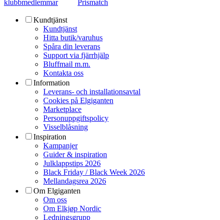
klubbmedlemmar
Prismatch
Kundtjänst
Kundtjänst
Hitta butik/varuhus
Spåra din leverans
Support via fjärrhjälp
Bluffmail m.m.
Kontakta oss
Information
Leverans- och installationsavtal
Cookies på Elgiganten
Marketplace
Personuppgiftspolicy
Visselblåsning
Inspiration
Kampanjer
Guider & inspiration
Julklappstips 2026
Black Friday / Black Week 2026
Mellandagsrea 2026
Om Elgiganten
Om oss
Om Elkjøp Nordic
Ledningsgrupp