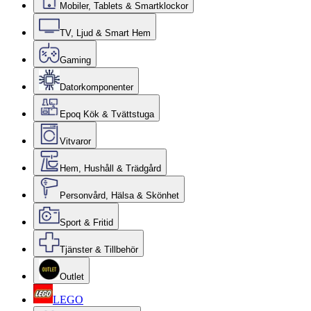
Mobiler, Tablets & Smartklockor
TV, Ljud & Smart Hem
Gaming
Datorkomponenter
Epoq Kök & Tvättstuga
Vitvaror
Hem, Hushåll & Trädgård
Personvård, Hälsa & Skönhet
Sport & Fritid
Tjänster & Tillbehör
Outlet
LEGO