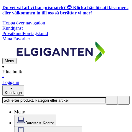
Du vet väl att vi har prismatch? 😍
Klicka här för att läsa mer
-
eller välkommen in till oss så berättar vi mer!
Hoppa över navigation
Kundtjänst
Privatkund
Företagskund
Mina Favoriter
Meny
Hitta butik
Logga in
Kundvagn
Meny
Datorer & Kontor