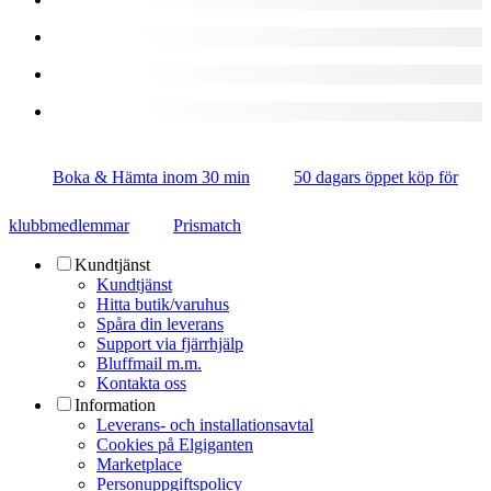
Boka & Hämta inom 30 min
50 dagars öppet köp för
klubbmedlemmar
Prismatch
Kundtjänst
Kundtjänst
Hitta butik/varuhus
Spåra din leverans
Support via fjärrhjälp
Bluffmail m.m.
Kontakta oss
Information
Leverans- och installationsavtal
Cookies på Elgiganten
Marketplace
Personuppgiftspolicy