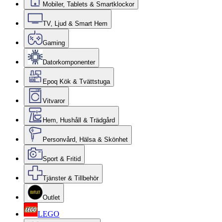
Mobiler, Tablets & Smartklockor
TV, Ljud & Smart Hem
Gaming
Datorkomponenter
Epoq Kök & Tvättstuga
Vitvaror
Hem, Hushåll & Trädgård
Personvård, Hälsa & Skönhet
Sport & Fritid
Tjänster & Tillbehör
Outlet
LEGO