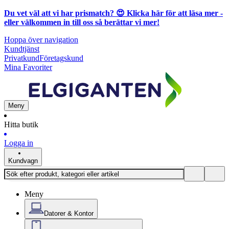
Du vet väl att vi har prismatch? 😍
Klicka här för att läsa mer
-
eller välkommen in till oss så berättar vi mer!
Hoppa över navigation
Kundtjänst
Privatkund
Företagskund
Mina Favoriter
Meny
Hitta butik
Logga in
Kundvagn
Meny
Datorer & Kontor