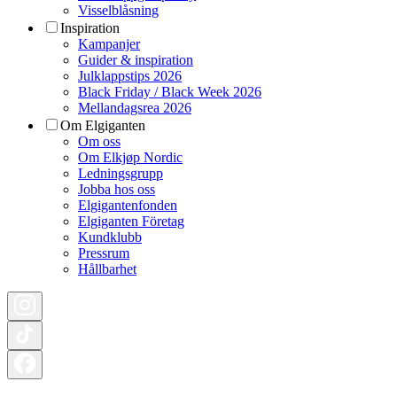
Visselblåsning
Inspiration
Kampanjer
Guider & inspiration
Julklappstips 2026
Black Friday / Black Week 2026
Mellandagsrea 2026
Om Elgiganten
Om oss
Om Elkjøp Nordic
Ledningsgrupp
Jobba hos oss
Elgigantenfonden
Elgiganten Företag
Kundklubb
Pressrum
Hållbarhet