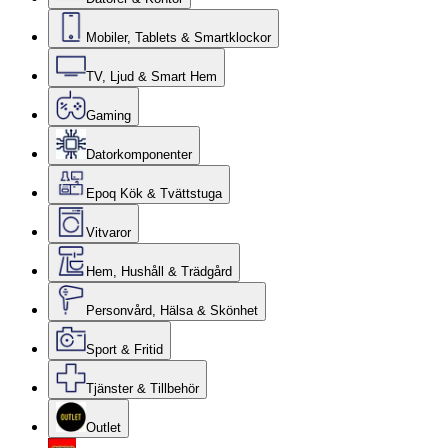
Mobiler, Tablets & Smartklockor
TV, Ljud & Smart Hem
Gaming
Datorkomponenter
Epoq Kök & Tvättstuga
Vitvaror
Hem, Hushåll & Trädgård
Personvård, Hälsa & Skönhet
Sport & Fritid
Tjänster & Tillbehör
Outlet