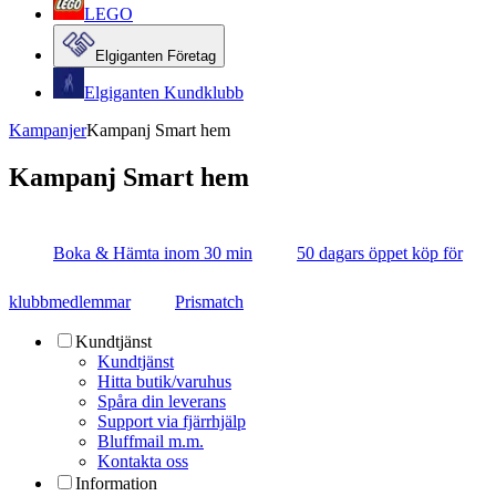
LEGO
Elgiganten Företag
Elgiganten Kundklubb
Kampanjer
Kampanj Smart hem
Kampanj Smart hem
Boka & Hämta inom 30 min
50 dagars öppet köp för
klubbmedlemmar
Prismatch
Kundtjänst
Kundtjänst
Hitta butik/varuhus
Spåra din leverans
Support via fjärrhjälp
Bluffmail m.m.
Kontakta oss
Information