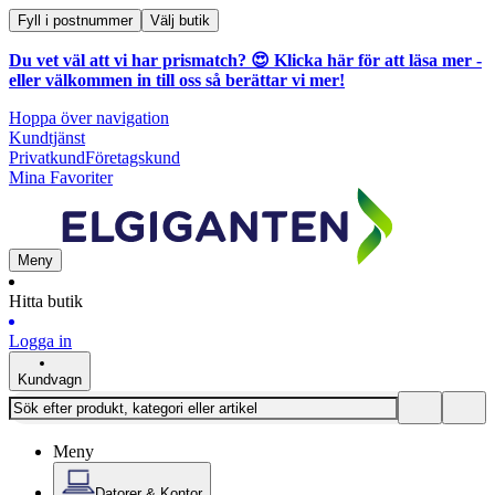
Fyll i postnummer
Välj butik
Du vet väl att vi har prismatch? 😍
Klicka här för att läsa mer
-
eller välkommen in till oss så berättar vi mer!
Hoppa över navigation
Kundtjänst
Privatkund
Företagskund
Mina Favoriter
Meny
Hitta butik
Logga in
Kundvagn
Meny
Datorer & Kontor